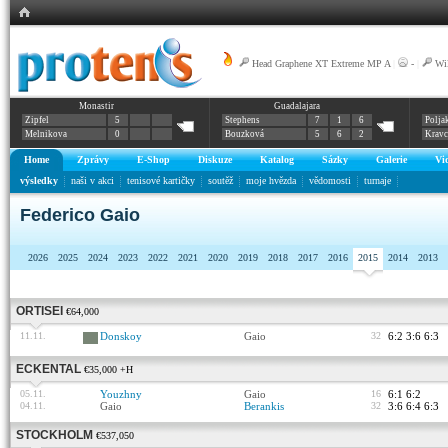
Head Graphene XT Extreme MP A
|
-
|
Wi
Monastir
Guadalajara
Zipfel
5
Stephens
7
1
6
Polja
Melnikova
0
Bouzková
5
6
2
Krav
Home
Zprávy
E-Shop
Diskuze
Katalog
Sázky
Galerie
Vi
výsledky
naši v akci
tenisové kartičky
soutěž
moje hvězda
vědomosti
turnaje
Federico Gaio
2026
2025
2024
2023
2022
2021
2020
2019
2018
2017
2016
2015
2014
2013
ORTISEI
€64,000
11.11.
Donskoy
Gaio
32
6:2 3:6 6:3
ECKENTAL
€35,000 +H
05.11.
Youzhny
Gaio
16
6:1 6:2
04.11.
Gaio
Berankis
32
3:6 6:4 6:3
STOCKHOLM
€537,050