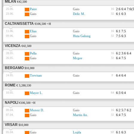
MILAN
€42,500
25.06.
Paire
Gaio
16
2:6 6:4 7:6(
23.06.
Gaio
Delic M.
32
6:1 6:3
CALTANISSETTA
€106,500 +H
11.06.
Elias
Gaio
16
6:1 7:5
09.06.
Gaio
Huta Galung
32
7:5 6:3
VICENZA
€42,500
28.05.
Pella
Gaio
16
6:2 3:6 6:4
26.05.
Gaio
Mcgee
32
6:4 7:5
BERGAMO
$10,000
24.05.
Trevisan
Gaio
F
6:4 6:4
ROME
€ 3,288,530
10.05.
Mayer L.
Gaio
64
6:3 6:4
NAPOLI
€106,500 +H
09.04.
Munoz D.
Gaio
16
6:2 5:7 6:2
07.04.
Gaio
Martin An.
32
6:4 7:5
VRSAR
$10,000
05.04.
Gaio
Lojda
SF
6:1 6:3