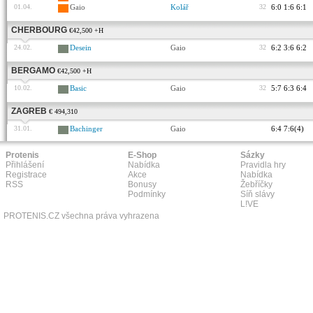
01.04.
Gaio
Kolář
32
6:0 1:6 6:1
CHERBOURG
€42,500 +H
24.02.
Desein
Gaio
32
6:2 3:6 6:2
BERGAMO
€42,500 +H
10.02.
Basic
Gaio
32
5:7 6:3 6:4
ZAGREB
€ 494,310
31.01.
Bachinger
Gaio
6:4 7:6(4)
Protenis
E-Shop
Sázky
Přihlášení
Nabídka
Pravidla hry
Registrace
Akce
Nabídka
RSS
Bonusy
Žebříčky
Podmínky
Síň slávy
L!VE
PROTENIS.CZ všechna práva vyhrazena