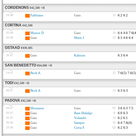
CORDENONS
€42,500 +H
18.08.
Fabbiano
Gaio
32
6:2 6:2
CORTINA
€42,500
05.08.
Munoz D.
Gaio
16
6:4 4:6 7:6(
03.08.
Gaio
Marti J.
32
6:3 4:6 6:4
GSTAAD
€439,405
26.07.
Gaio
Kahoun
6:3 6:4
SAN BENEDETTO
€64,000 +H
14.07.
Beck A.
Gaio
32
7:6(5) 7:6(5
TODI
€42,500 +H
08.07.
Beck A.
Gaio
32
6:3 6:3
PADOVA
€42,500 +H
04.07.
Montanes
Gaio
SF
3:6 6:3 7:5
03.07.
Gaio
Ram.Hidalgo
8
6:0 6:3
02.07.
Gaio
Volandri
16
6:2 6:1
30.06.
Gaio
Samper
32
6:4 7:6(4)
29.06.
Gaio
Coria F.
Q2
6:2 6:3