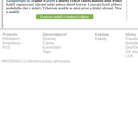
Zaregistrujte se
, vyplňte si
profil
a můžete vyhrát raketu Babolat nebo Prince
Každý registrovaný uživatel může jednou denně losovat. Losování končí půlnocí
posledního dne v měsíci. Výhercem soutěže se stává první a druhý uživatel.
Více
o soutěži
.
Losovat soutěž o tenisové rakety
Protenis
Zpravodajství
Katalog
Sázky
Přihlášení
Novinky
Rakety
Pravidl
Registrace
Články
Nabídk
RSS
Komentáře
Žebříčk
Tagy
Síň slá
L!VE
PROTENIS.CZ všechna práva vyhrazena