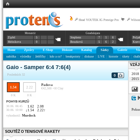
Head YOUTEK IG Prestige Pro
|
|
Wilson
Monastir
Guadalajara
Zipfel
5
Stephens
7
1
6
Polja
Melnikova
0
Bouzková
5
6
2
Krav
Home
Zprávy
E-Shop
Diskuze
Katalog
Sázky
Galerie
Vi
nabídka
výsledky
žebříčky
kdo a co?
breakpointy
diskuse
L!VE
historie
tikety
chall
VZÁJ
Gaio - Samper 6:4 7:6(4)
2018
Posledních 32
0
2015
Padova
1.54
2.22
€42,500 +H
Clay
0 K
0 K
K
POHYB KURZŮ
30.06. 06:45
1.62
2.08
Pokud
30.06. 10:00
↓
1.54
2.22
↑
Murdock
vyhodnotil:
SOUTĚŽ O TENISOVÉ RAKETY