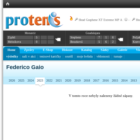
Head Graphene XT Extreme MP A
|
-
|
He
Monastir
Guadalajara
Zipfel
5
Stephens
7
1
6
Polja
Melnikova
0
Bouzková
5
6
2
Krav
Home
Zprávy
E-Shop
Diskuze
Katalog
Sázky
Galerie
Vi
výsledky
naši v akci
tenisové kartičky
soutěž
moje hvězda
vědomosti
turnaje
Federico Gaio
2026
2025
2024
2023
2022
2021
2020
2019
2018
2017
2016
2015
2014
2013
V tomto roce nebyly nalezeny žádné zápasy.