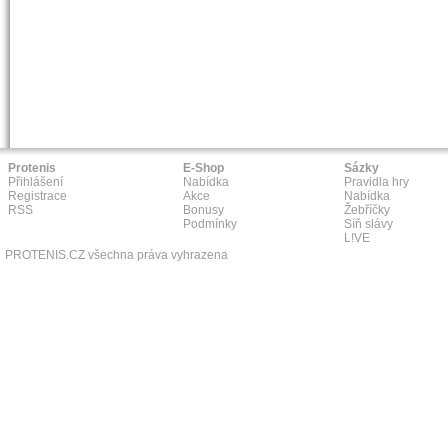
Protenis
E-Shop
Sázky
Přihlášení
Nabídka
Pravidla hry
Registrace
Akce
Nabídka
RSS
Bonusy
Žebříčky
Podmínky
Síň slávy
L!VE
PROTENIS.CZ všechna práva vyhrazena