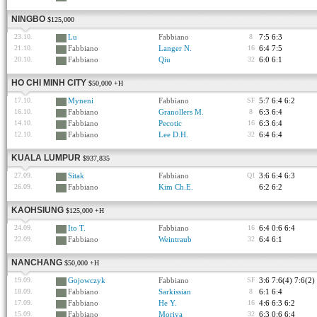
NINGBO
$125,000
23.10.
Lu
Fabbiano
8
7:5 6:3
21.10.
Fabbiano
Langer N.
16
6:4 7:5
20.10.
Fabbiano
Qiu
32
6:0 6:1
HO CHI MINH CITY
$50,000 +H
17.10.
Myneni
Fabbiano
SF
5:7 6:4 6:2
16.10.
Fabbiano
Granollers M.
8
6:3 6:4
14.10.
Fabbiano
Pecotic
16
6:3 6:4
12.10.
Fabbiano
Lee D.H.
32
6:4 6:4
KUALA LUMPUR
$937,835
27.09.
Sitak
Fabbiano
Q1
3:6 6:4 6:3
26.09.
Fabbiano
Kim Ch.E.
6:2 6:2
KAOHSIUNG
$125,000 +H
24.09.
Ito T.
Fabbiano
16
6:4 0:6 6:4
22.09.
Fabbiano
Weintraub
32
6:4 6:1
NANCHANG
$50,000 +H
19.09.
Gojowczyk
Fabbiano
SF
3:6 7:6(4) 7:6(2)
18.09.
Fabbiano
Sarkissian
8
6:1 6:4
17.09.
Fabbiano
He Y.
16
4:6 6:3 6:2
15.09.
Fabbiano
Moriya
32
6:3 0:6 6:4