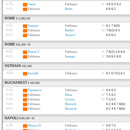
21.05.
Vanni
Fabbiano
Q1
3:6 6:3 6:2
19.05.
Fabbiano
Rufin
6:4 6:2
ROME
€ 3,288,530
12.05.
Gasquet
Fabbiano
64
6:1 7:6(0)
10.05.
Fabbiano
Rublev
Q2
7:6(3) 6:3
09.05.
Fabbiano
Souza J.
6:4 6:2
ROME
€42,500 +H
06.05.
Daniel T.
Fabbiano
16
7:6(2) 2:6 6:4
04.05.
Fabbiano
Sonego
32
3:6 6:1 6:0
OSTRAVA
€42,500
28.04.
Kovalík
Fabbiano
32
6:1 6:7(5) 6:1
BUCHAREST
€ 439,405
21.04.
Tipsarevic
Fabbiano
32
6:4 6:3
20.04.
Fabbiano
Dima
Q2
7:5 6:1
19.04.
Fabbiano
Cornea
Q1
7:5 6:3
18.04.
Fabbiano
Hernych
6:2 4:6 7:6(6)
18.04.
Fabbiano
Hernych
6:2 4:6 7:6(6)
NAPOLI
€106,500 +H
11.04.
Munoz D.
Fabbiano
SF
6:0 7:5
10.04.
8