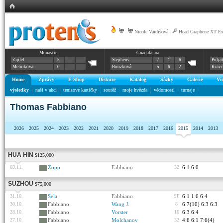
|
Nicole Vaidišová
|
Head Graphene XT E
Monastir
Guadalajara
Zipfel
5
Stephens
7
1
6
Polja
Melnikova
0
Bouzková
5
6
2
Krav
Home
Zprávy
E-Shop
Diskuze
Katalog
Sázky
Galerie
Vi
výsledky
naši v akci
tenisové kartičky
soutěž
moje hvězda
vědomosti
turnaje
Thomas Fabbiano
2026
2025
2024
2023
2022
2021
2020
2019
2018
2017
2016
2015
2014
2013
HUA HIN
$125,000
03.11.
Zopp
Fabbiano
32
6:1 6:0
SUZHOU
$75,000
31.10.
Sela
Fabbiano
SF
6:1 1:6 6:4
30.10.
Fabbiano
Wang J.
8
6:7(10) 6:3 6:3
28.10.
Fabbiano
Vorster
16
6:3 6:4
27.10.
Fabbiano
Molchanov
32
4:6 6:1 7:6(4)