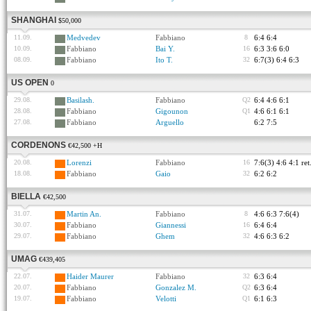
SHANGHAI
$50,000
11.09.
Medvedev
Fabbiano
8
6:4 6:4
10.09.
Fabbiano
Bai Y.
16
6:3 3:6 6:0
08.09.
Fabbiano
Ito T.
32
6:7(3) 6:4 6:3
US OPEN
0
29.08.
Basilash.
Fabbiano
Q2
6:4 4:6 6:1
28.08.
Fabbiano
Gigounon
Q1
4:6 6:1 6:1
27.08.
Fabbiano
Arguello
6:2 7:5
CORDENONS
€42,500 +H
20.08.
Lorenzi
Fabbiano
16
7:6(3) 4:6 4:1 ret
18.08.
Fabbiano
Gaio
32
6:2 6:2
BIELLA
€42,500
31.07.
Martin An.
Fabbiano
8
4:6 6:3 7:6(4)
30.07.
Fabbiano
Giannessi
16
6:4 6:4
29.07.
Fabbiano
Ghem
32
4:6 6:3 6:2
UMAG
€439,405
22.07.
Haider Maurer
Fabbiano
32
6:3 6:4
20.07.
Fabbiano
Gonzalez M.
Q2
6:3 6:4
19.07.
Fabbiano
Velotti
Q1
6:1 6:3