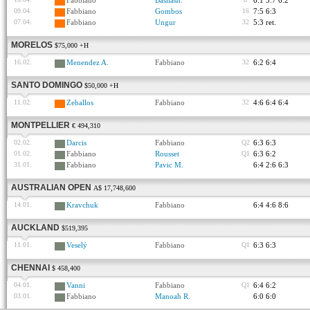
Fabbiano
Basilash.
6:1 5:7 6:2
09.04.
Fabbiano
Gombos
16
7:5 6:3
07.04.
Fabbiano
Ungur
32
5:3 ret.
MORELOS
$75,000 +H
16.02.
Menendez A.
Fabbiano
32
6:2 6:4
SANTO DOMINGO
$50,000 +H
11.02.
Zeballos
Fabbiano
32
4:6 6:4 6:4
MONTPELLIER
€ 494,310
02.02.
Darcis
Fabbiano
Q2
6:3 6:3
01.02.
Fabbiano
Rousset
Q1
6:3 6:2
31.01.
Fabbiano
Pavic M.
6:4 2:6 6:3
AUSTRALIAN OPEN
A$ 17,748,600
14.01.
Kravchuk
Fabbiano
6:4 4:6 8:6
AUCKLAND
$519,395
11.01.
Veselý
Fabbiano
Q1
6:3 6:3
CHENNAI
$ 458,400
04.01.
Vanni
Fabbiano
Q1
6:4 6:2
03.01.
Fabbiano
Manoah R.
6:0 6:0