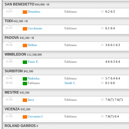
SAN BENEDETTO
€64,000 +H
14.07.
Dzumhur
Fabbiano
32
6:2 6:3
TODI
€42,500 +H
07.07.
Cecchinato
Fabbiano
32
6:1 6:4
PADOVA
€42,500 +H
30.06.
Dellien
Fabbiano
32
3:6 6:1 6:3
WIMBLEDON
£12,568,000
22.06.
Ymer E.
Fabbiano
4:6 6:3 6:4
SURBITON
$42,500
10.06.
Nishioka
Fabbiano
16
5:7 6:4 6:4
09.06.
Fabbiano
Smith C.
32
6:1 6:0
MESTRE
€42,500
02.06.
Jarry
Fabbiano
32
7:6(7) 7:6(7)
VICENZA
€42,500
27.05.
Cervantes I.
Fabbiano
32
7:6(7) 6:4
ROLAND GARROS
0