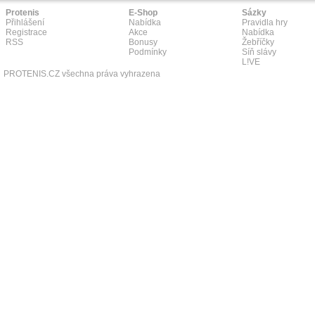
Protenis
E-Shop
Sázky
Přihlášení
Nabídka
Pravidla hry
Registrace
Akce
Nabídka
RSS
Bonusy
Žebříčky
Podmínky
Síň slávy
L!VE
PROTENIS.CZ všechna práva vyhrazena