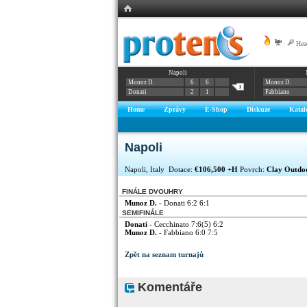
|
Hea
Napoli
Munoz D.
6
6
Munoz D.
Donati
2
1
Fabbiano
Home
Zprávy
E-Shop
Diskuze
Katal
Napoli
Napoli, Italy Dotace:
€106,500 +H
Povrch:
Clay Outdo
FINÁLE DVOUHRY
Munoz D.
- Donati 6:2 6:1
SEMIFINÁLE
Donati
- Cecchinato 7:6(5) 6:2
Munoz D.
- Fabbiano 6:0 7:5
Zpět na seznam turnajů
Komentáře