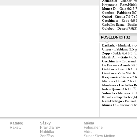
Arnaboldi
- Volandri 7:
Krajinovic -
Ram.Hidal
Munoz D.
- Gaio 6:2 5:
Gombos -
Fabbiano
5:7
Quinzi
- Cipolla 7:6(7) 
Cecchinato
- Zopp 4:6 
Carballes Baena -
Basila
Golubev -
Donati
7:6(3)
POSLEDNÍCH 32
Basilash.
- Musialek 7:6
Ungur -
Fabbiano
3:5 r
Zopp
- Setkic 6:4 6:3
Martin An. -
Gaio
4:6 5
Cecchinato
- Couacaud 
De Bakker -
Arnaboldi
2
Golubev
- Lokoli 6:1 6
Gombos
- Viola Mat. 6:
Krajinovic
- Starace 3:
Michon -
Donati
2:6 2:
Montanes -
Carballes B
Rola -
Quinzi
3:6 1:6
Volandri
- Marcora 3:6 
Kovalík -
Cipolla
6:7(6)
Ram.Hidalgo
- Balleret
Munoz D.
- Fucsovics 6
Katalog
Sázky
Média
Rakety
Pravidla hry
Fotogalerie
Nabídka
Videa
Žebříčky
Super Slow Motion