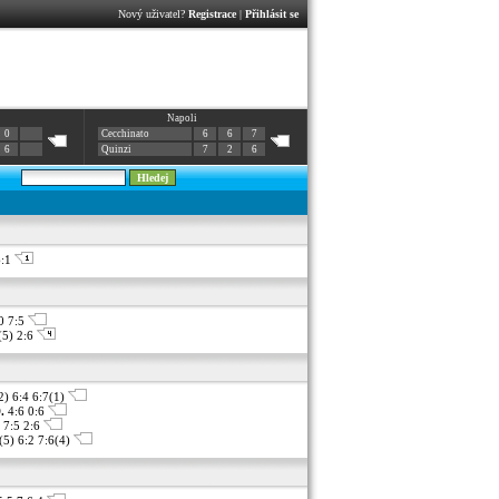
Nový uživatel?
Registrace
|
Přihlásit se
Napoli
0
Cecchinato
6
6
7
6
Quinzi
7
2
6
6:1
0 7:5
(5) 2:6
2) 6:4 6:7(1)
.
4:6 0:6
 7:5 2:6
(5) 6:2 7:6(4)