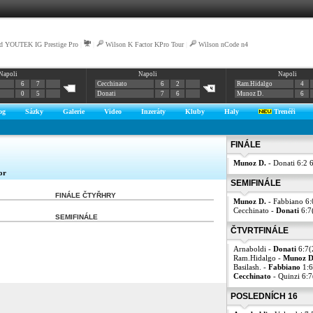
d YOUTEK IG Prestige Pro
|
|
Wilson K Factor KPro Tour
|
Wilson nCode n4
Napoli
Napoli
Napoli
6
7
Cecchinato
6
2
Ram.Hidalgo
4
0
5
Donati
7
6
Munoz D.
6
og
Sázky
Galerie
Video
Inzeráty
Kluby
Haly
Trenéři
FINÁLE
Munoz D.
- Donati 6:2 
or
SEMIFINÁLE
FINÁLE ČTYŘHRY
Munoz D.
- Fabbiano 6:
Cecchinato -
Donati
6:7
SEMIFINÁLE
ČTVRTFINÁLE
Arnaboldi -
Donati
6:7(
Ram.Hidalgo -
Munoz D
Basilash. -
Fabbiano
1:6
Cecchinato
- Quinzi 6:7
POSLEDNÍCH 16