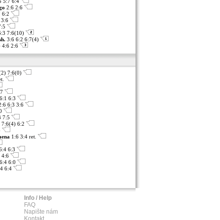
5 5:7 6:4
go
2:6 2:6
7 6:2
 3:6
7:5
6:3 7:6(10)
sh.
3:6 6:2 6:7(4)
 4:6 2:6
(2) 7:6(0)
et.
:7
6:1 6:3
:6 6:3 3:6
:0
3 7:5
6 7:6(4) 6:2
6
aena
1:6 3:4 ret.
6:4 6:3
 4:6
 6:4 6:0
:4 6:4
Info / Help
FAQ
Napište nám
Kontakt