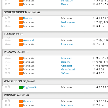
30.07.
Martin An.
Novak De.
16
5:7 6:4 6:
28.07.
Martin An.
Krstin
32
4:6 6:4 7:
SCHEVENINGEN
€42,500 +H
24.07.
Basilash.
Martin An.
8
6:1 1:6 6:
23.07.
Martin An.
Nedovyesov
16
7:6(5) 6:3
21.07.
Martin An.
Mertl
32
6:4 6:2
TODI
€42,500 +H
09.07.
Arnaboldi
Martin An.
16
7:6(7) 3:6
08.07.
Martin An.
Coppejans
32
7:5 6:1
PADOVA
€42,500 +H
06.07.
Martin An.
Montanes
F
0:6 6:4 7:
04.07.
Martin An.
Hemery
SF
6:7(5) 6:4
03.07.
Martin An.
Giannessi
8
6:2 7:6(6)
01.07.
Martin An.
Gonzalez Al.
16
6:3 6:1
30.06.
Martin An.
Safwat
32
6:2 6:3
WIMBLEDON
£12,568,000
22.06.
Rog.Vasselin
Martin An.
6:3 5:7 9:
POPRAD
€42,500 +H
17.06.
Gombos
Martin An.
16
3:6 6:3 6:
16.06.
Martin An.
Majchrzak
32
2:0 ret.