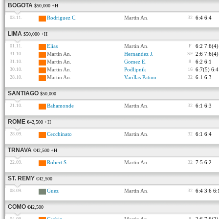
BOGOTA
$50,000 +H
03.11.
Rodriguez C.
Martin An.
32
6:4 6:4
LIMA
$50,000 +H
01.11.
Elias
Martin An.
F
6:2 7:6(4)
31.10.
Martin An.
Hernandez J.
SF
2:6 7:6(4)
31.10.
Martin An.
Gomez E.
8
6:2 6:1
30.10.
Martin An.
Podlipnik
16
6:7(5) 6:4
28.10.
Martin An.
Varillas Patino
32
6:1 6:3
SANTIAGO
$50,000
21.10.
Bahamonde
Martin An.
32
6:1 6:3
ROME
€42,500 +H
28.09.
Cecchinato
Martin An.
32
6:1 6:4
TRNAVA
€42,500 +H
22.09.
Robert S.
Martin An.
32
7:5 6:2
ST. REMY
€42,500
08.09.
Guez
Martin An.
32
6:4 3:6 6:
COMO
€42,500
04.09.
8