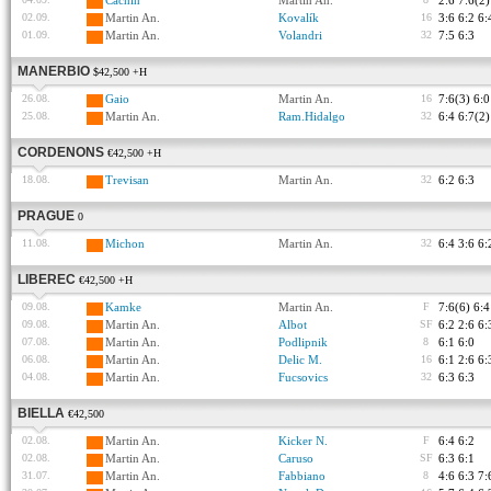
Cachin
Martin An.
2:6 7:6(2)
02.09.
Martin An.
Kovalík
16
3:6 6:2 6:
01.09.
Martin An.
Volandri
32
7:5 6:3
MANERBIO
$42,500 +H
26.08.
Gaio
Martin An.
16
7:6(3) 6:0
25.08.
Martin An.
Ram.Hidalgo
32
6:4 6:7(2)
CORDENONS
€42,500 +H
18.08.
Trevisan
Martin An.
32
6:2 6:3
PRAGUE
0
11.08.
Michon
Martin An.
32
6:4 3:6 6:
LIBEREC
€42,500 +H
09.08.
Kamke
Martin An.
F
7:6(6) 6:4
09.08.
Martin An.
Albot
SF
6:2 2:6 6:
07.08.
Martin An.
Podlipnik
8
6:1 6:0
06.08.
Martin An.
Delic M.
16
6:1 2:6 6:
04.08.
Martin An.
Fucsovics
32
6:3 6:3
BIELLA
€42,500
02.08.
Martin An.
Kicker N.
F
6:4 6:2
02.08.
Martin An.
Caruso
SF
6:3 6:1
31.07.
Martin An.
Fabbiano
8
4:6 6:3 7: