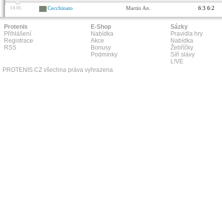
14.01.
Cecchinato
Martin An.
6:3 6:2
Protenis
E-Shop
Sázky
Přihlášení
Nabídka
Pravidla hry
Registrace
Akce
Nabídka
RSS
Bonusy
Žebříčky
Podmínky
Síň slávy
L!VE
PROTENIS.CZ všechna práva vyhrazena