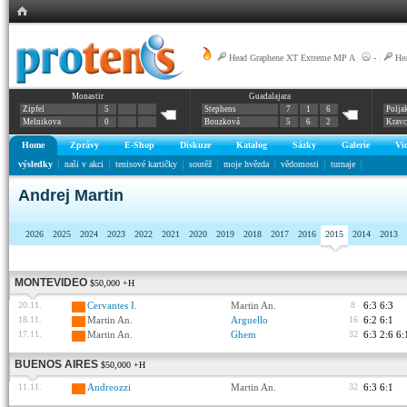
Head Graphene XT Extreme MP A
|
-
|
He
Monastir
Guadalajara
Zipfel
5
Stephens
7
1
6
Polja
Melnikova
0
Bouzková
5
6
2
Krav
Home
Zprávy
E-Shop
Diskuze
Katalog
Sázky
Galerie
Vi
výsledky
naši v akci
tenisové kartičky
soutěž
moje hvězda
vědomosti
turnaje
Andrej Martin
2026
2025
2024
2023
2022
2021
2020
2019
2018
2017
2016
2015
2014
2013
MONTEVIDEO
$50,000 +H
20.11.
Cervantes I.
Martin An.
8
6:3 6:3
18.11.
Martin An.
Arguello
16
6:2 6:1
17.11.
Martin An.
Ghem
32
6:3 2:6 6:
BUENOS AIRES
$50,000 +H
11.11.
Andreozzi
Martin An.
32
6:3 6:1