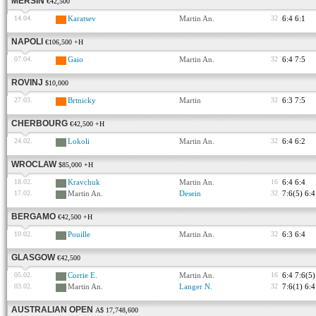
MERSIN
€42,500
14.04.
Karatsev
Martin An.
32
6:4 6:1
NAPOLI
€106,500 +H
07.04.
Gaio
Martin An.
32
6:4 7:5
ROVINJ
$10,000
27.03.
Brtnicky
Martin
32
6:3 7:5
CHERBOURG
€42,500 +H
24.02.
Lokoli
Martin An.
32
6:4 6:2
WROCLAW
$85,000 +H
18.02.
Kravchuk
Martin An.
16
6:4 6:4
17.02.
Martin An.
Desein
32
7:6(5) 6:4
BERGAMO
€42,500 +H
10.02.
Pouille
Martin An.
32
6:3 6:4
GLASGOW
€42,500
05.02.
Corrie E.
Martin An.
16
6:4 7:6(5)
03.02.
Martin An.
Langer N.
32
7:6(1) 6:4
AUSTRALIAN OPEN
A$ 17,748,600