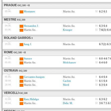
PRAGUE
€42,500 +H
09.06.
Montanes
Martin An.
32
6:2 6:1
MESTRE
€42,500
04.06.
Hernandez J.
Martin An.
16
6:3 6:4
03.06.
Martin An.
Krueger
32
7:6(3) 6:4
ROLAND GARROS
0
19.05.
Jung J.
Martin An.
6:7(2) 6:3
ROME
€42,500 +H
06.05.
Starace
Martin An.
16
6:0 4:6 7:
05.05.
Martin An.
Molchanov
32
6:4 6:0
OSTRAVA
€42,500
01.05.
Cervantes-huegun
Martin An.
8
6:4 6:4
30.04.
Martin An.
Cachin
16
6:1 6:4
28.04.
Martin An.
Mertl
32
6:3 6:4
VERCELLI
€42,500
22.04.
Ram.Hidalgo
Martin An.
16
6:3 6:2
20.04.
Martin An.
Delic M.
32
3:6 7:5 6: