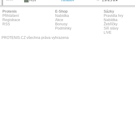
Peya
Tursunov
2:6 6:3 6:4
Protenis
E-Shop
Sázky
Přihlášení
Nabídka
Pravidla hry
Registrace
Akce
Nabídka
RSS
Bonusy
Žebříčky
Podmínky
Síň slávy
L!VE
PROTENIS.CZ všechna práva vyhrazena