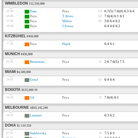
WIMBLEDON
£12,550,000
23.06.
Haas
Peya
128
6:7(5) 7:6(0) 6:3 6:4
18.06.
Peya
T.Alves
Q2
7:6(4) 6:1 6:1
17.06.
Peya
Milton
Q1
3:6 6:4 6:2
16.06.
Peya
J.Souza
6:4 4:6 6:2
KITZBÜHEL
€450,000
17.05.
Peya
Hajek
6:4 6:1
MUNICH
€450,000
05.05.
Benneteau
Peya
32
2:6 7:6(5) 7:5
MIAMI
$4,500,000
24.03.
Greul
Peya
Q1
6:4 6:4
BOGOTA
$125,000+H
16.03.
Gil
Peya
32
7:6(4) 6:1
MELBOURNE
A$10,142,240
14.01.
Lammer
Peya
6:3 6:2
DOHA
$1.110.250
07.01.
Stakhovsky
Peya
16
7:5 6:3
06.01.
32