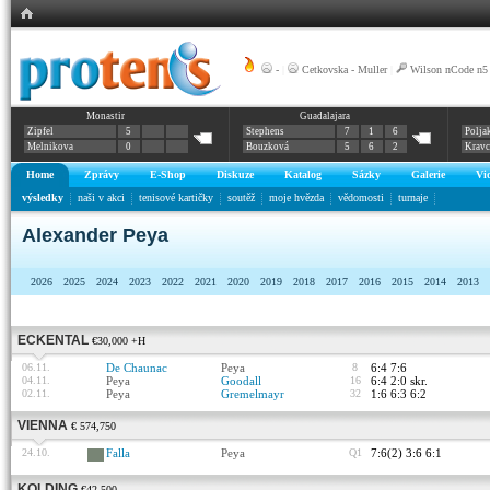
-
|
Cetkovska - Muller
|
Wilson nCode n5
Monastir
Guadalajara
Zipfel
5
Stephens
7
1
6
Polja
Melnikova
0
Bouzková
5
6
2
Krav
Home
Zprávy
E-Shop
Diskuze
Katalog
Sázky
Galerie
Vi
výsledky
naši v akci
tenisové kartičky
soutěž
moje hvězda
vědomosti
turnaje
Alexander Peya
2026
2025
2024
2023
2022
2021
2020
2019
2018
2017
2016
2015
2014
2013
ECKENTAL
€30,000 +H
06.11.
De Chaunac
Peya
8
6:4 7:6
04.11.
Peya
Goodall
16
6:4 2:0 skr.
02.11.
Peya
Gremelmayr
32
1:6 6:3 6:2
VIENNA
€ 574,750
24.10.
Falla
Peya
Q1
7:6(2) 3:6 6:1
KOLDING
€42,500