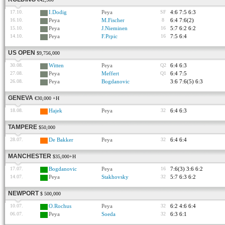
17.10.
I.Dodig
Peya
SF
4:6 7:5 6:3
16.10.
Peya
M.Fischer
8
6:4 7:6(2)
15.10.
Peya
J.Nieminen
16
5:7 6:2 6:2
14.10.
Peya
F.Prpic
16
7:5 6:4
US OPEN
$9,756,000
30.08.
Witten
Peya
Q2
6:4 6:3
27.08.
Peya
Meffert
Q1
6:4 7:5
26.08.
Peya
Bogdanovic
3:6 7:6(5) 6:3
GENEVA
€30,000 +H
18.08.
Hajek
Peya
32
6:4 6:3
TAMPERE
$50,000
28.07.
De Bakker
Peya
32
6:4 6:4
MANCHESTER
$35,000+H
17.07.
Bogdanovic
Peya
16
7:6(3) 3:6 6:2
14.07.
Peya
Stakhovsky
32
5:7 6:3 6:2
NEWPORT
$ 500,000
10.07.
O.Rochus
Peya
32
6:2 4:6 6:4
06.07.
Peya
Soeda
32
6:3 6:1