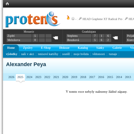
-
|
HEAD Graphene XT Radical Pro
|
HEA
Monastir
Guadalajara
Zipfel
5
Stephens
7
1
6
Polja
Melnikova
0
Bouzková
5
6
2
Krav
Home
Zprávy
E-Shop
Diskuze
Katalog
Sázky
Galerie
Vi
výsledky
naši v akci
tenisové kartičky
soutěž
moje hvězda
vědomosti
turnaje
Alexander Peya
2026
2025
2024
2023
2022
2021
2020
2019
2018
2017
2016
2015
2014
2013
V tomto roce nebyly nalezeny žádné zápasy.