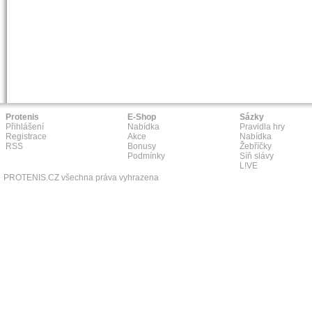
Protenis
E-Shop
Sázky
Přihlášení
Nabídka
Pravidla hry
Registrace
Akce
Nabídka
RSS
Bonusy
Žebříčky
Podmínky
Síň slávy
L!VE
PROTENIS.CZ všechna práva vyhrazena