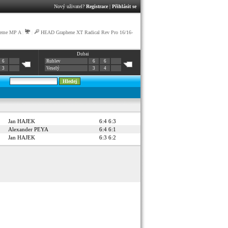
Nový uživatel?
Registrace
|
Přihlásit se
reme MP A
|
|
HEAD Graphene XT Radical Rev Pro 16/16-
Dubai
6
Rublev
6
6
3
Veselý
3
4
Jan HAJEK
6:4 6:3
Alexander PEYA
6:4 6:1
Jan HAJEK
6:3 6:2