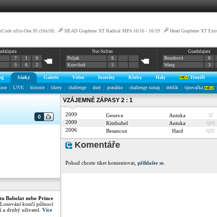
nCode nSix-One 95 (16x18)
|
HEAD Graphene XT Radical MPA 16/16 - 16/19
|
Head Graphene XT Ext
adalajara
Nur-Sultan
Guadalajara
7
1
6
Poljak
6
Bouzková
6
5
6
2
Kravchuk
5
Wang
3
og
Sázky
Galerie
Video
Inzeráty
Kluby
Haly
Trenéři
kuse
L!VE
historie
tikety
challenge
duel
prasátko
challenge turnaj
deblík
tipovačka
VZÁJEMNÉ ZÁPASY 2 : 1
2009
Geneva
Antuka
32
0
2009
Kitzbuhel
Antuka
Q16
2006
Besancon
Hard
Q32
Komentáře
Pokud chcete tiket komentovat,
přihlašte se
.
tu Babolat nebo Prince
 Losování končí půlnocí
í a druhý uživatel.
Více