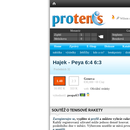
Wilson 
Monastir
Gu
16/19
Zipfel
5
Stephens
Melnikova
0
Bouzková
Home
Zprávy
E-Shop
Diskuze
Katal
nabídka
výsledky
žebříčky
kdo a co?
breakpointy
dis
Hajek - Peya 6:4 6:3
Posledních 32
Geneva
1.48
2.3
€30,000 +H
Clay
16.692 K
553 K
web:
Oficiální stránky
pospa63
vyhodnotil:
SOUTĚŽ O TENISOVÉ RAKETY
Zaregistrujte se
, vyplňte si
profil
a můžete vyhrát rake
Každý registrovaný uživatel může jednou denně losovat.
posledního dne v měsíci. Výhercem soutěže se stává prvn
o soutěži
.