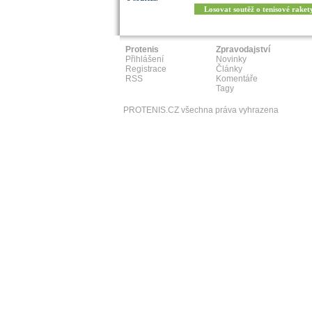
Losovat soutěž o tenisové raket
Protenis
Zpravodajství
Přihlášení
Novinky
Registrace
Články
RSS
Komentáře
Tagy
PROTENIS.CZ všechna práva vyhrazena