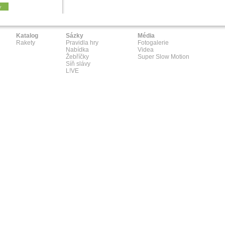
y
Katalog
Sázky
Média
Rakety
Pravidla hry
Fotogalerie
Nabídka
Videa
Žebříčky
Super Slow Motion
Síň slávy
L!VE