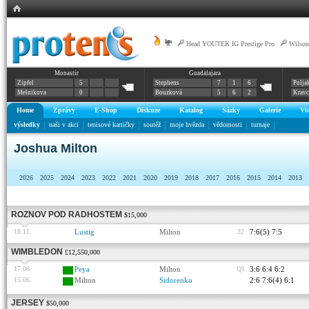
|
Head YOUTEK IG Prestige Pro
|
Wilson
Monastir
Guadalajara
Zipfel
5
Stephens
7
1
6
Polja
Melnikova
0
Bouzková
5
6
2
Krav
Home
Zprávy
E-Shop
Diskuze
Katalog
Sázky
Galerie
Vi
výsledky
naši v akci
tenisové kartičky
soutěž
moje hvězda
vědomosti
turnaje
Joshua Milton
2026
2025
2024
2023
2022
2021
2020
2019
2018
2017
2016
2015
2014
2013
ROZNOV POD RADHOSTEM
$15,000
18.11.
Lustig
Milton
32
7:6(5) 7:5
WIMBLEDON
£12,550,000
17.06.
Peya
Milton
Q1
3:6 6:4 6:2
15.06.
Milton
Sidorenko
2:6 7:6(4) 6:1
JERSEY
$50,000