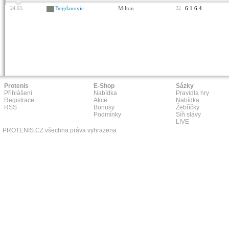
24.03.
Bogdanovic
Milton
32
6:1 6:4
Protenis
E-Shop
Sázky
Přihlášení
Nabídka
Pravidla hry
Registrace
Akce
Nabídka
RSS
Bonusy
Žebříčky
Podmínky
Síň slávy
L!VE
PROTENIS.CZ všechna práva vyhrazena