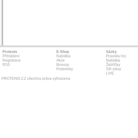
Protenis
E-Shop
Sázky
Přihlášení
Nabídka
Pravidla hry
Registrace
Akce
Nabídka
RSS
Bonusy
Žebříčky
Podmínky
Síň slávy
L!VE
PROTENIS.CZ všechna práva vyhrazena