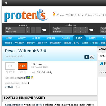
Yonex VCORE Si Team
|
Yonex Ezone DR 9
Monastir
Guadalajara
Zipfel
5
Stephens
7
1
6
Polja
Melnikova
0
Bouzková
5
6
2
Krav
Home
Zprávy
E-Shop
Diskuze
Katalog
Sázky
Galerie
Vi
nabídka
výsledky
žebříčky
kdo a co?
breakpointy
diskuse
L!VE
historie
tikety
chall
VZÁJ
Peya - Witten 4:6 3:6
2009
Kvalifikace - finále
0
K
US Open
1.78
1.82
$9,756,000
Hard
Pokud
27.045 K
500 K
web:
Oficiální stránky
soustek
vyhodnotil:
1
počet shozených tiketů:
EVIK31
9.15
SOUTĚŽ O TENISOVÉ RAKETY
Zaregistrujte se
, vyplňte si
profil
a můžete vyhrát raketu Babolat nebo Prince