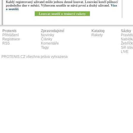
Každý registrovaný uživatel může jednou denně losovat. Losování končí půlnocí
posledního dne v měsíci. Výhercem soutěže se stává první a druhý uživatel.
Více
o soutěži
.
Losovat soutěž o tenisové rakety
Protenis
Zpravodajství
Katalog
Sázky
Přihlášení
Novinky
Rakety
Pravidl
Registrace
Články
Nabídk
RSS
Komentáře
Žebříčk
Tagy
Síň slá
L!VE
PROTENIS.CZ všechna práva vyhrazena