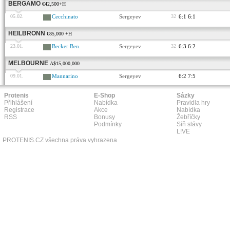
BERGAMO
€42,500+H
05.02.
Cecchinato
Sergeyev
32
6:1 6:1
HEILBRONN
€85,000 +H
23.01.
Becker Ben.
Sergeyev
32
6:3 6:2
MELBOURNE
A$15,000,000
09.01.
Mannarino
Sergeyev
6:2 7:5
Protenis
E-Shop
Sázky
Přihlášení
Nabídka
Pravidla hry
Registrace
Akce
Nabídka
RSS
Bonusy
Žebříčky
Podmínky
Síň slávy
L!VE
PROTENIS.CZ všechna práva vyhrazena