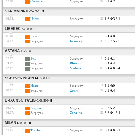
12.08.
Červenák
Sergeyev
32
6:1 6:2
SAN MARINO
€64,000 +H
06.08.
Ungur
Sergeyev
32
1:6 6:3 6:1
LIBEREC
€30,000 +H
01.08.
Kavcic
Sergeyev
16
6:4 6:0
30.07.
Sergeyev
Konečný
32
3:6 7:5 7:5
ASTANA
$125,000
26.07.
Sela
Sergeyev
8
6:1 6:1
24.07.
Sergeyev
Biryukov
16
6:4 6:4
22.07.
Sergeyev
Statham
32
6:4 4:6 6:4
SCHEVENINGEN
€42,500 +H
11.07.
Haase
Sergeyev
16
6:1 6:0
09.07.
Sergeyev
Zekic
32
6:1 6:4
BRAUNSCHWEIG
€106,500+H
03.07.
Krajinovic
Sergeyev
16
6:2 6:2
02.07.
Sergeyev
Zeballos
32
3:6 6:1 6:4
MILAN
€30,000+H
18.06.
Trevisan
Sergeyev
32
6:1 0:6 6:1