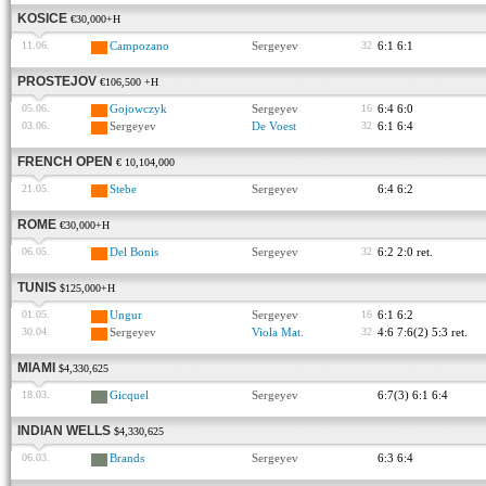
KOSICE
€30,000+H
11.06.
Campozano
Sergeyev
32
6:1 6:1
PROSTEJOV
€106,500 +H
05.06.
Gojowczyk
Sergeyev
16
6:4 6:0
03.06.
Sergeyev
De Voest
32
6:1 6:4
FRENCH OPEN
€ 10,104,000
21.05.
Stebe
Sergeyev
6:4 6:2
ROME
€30,000+H
06.05.
Del Bonis
Sergeyev
32
6:2 2:0 ret.
TUNIS
$125,000+H
01.05.
Ungur
Sergeyev
16
6:1 6:2
30.04.
Sergeyev
Viola Mat.
32
4:6 7:6(2) 5:3 ret.
MIAMI
$4,330,625
18.03.
Gicquel
Sergeyev
6:7(3) 6:1 6:4
INDIAN WELLS
$4,330,625
06.03.
Brands
Sergeyev
6:3 6:4