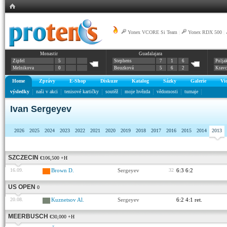
Yonex VCORE Si Team
|
Yonex RDX 500
|
Monastir
Guadalajara
Zipfel
5
Stephens
7
1
6
Polja
Melnikova
0
Bouzková
5
6
2
Krav
Home
Zprávy
E-Shop
Diskuze
Katalog
Sázky
Galerie
Vi
výsledky
naši v akci
tenisové kartičky
soutěž
moje hvězda
vědomosti
turnaje
Ivan Sergeyev
2026
2025
2024
2023
2022
2021
2020
2019
2018
2017
2016
2015
2014
2013
SZCZECIN
€106,500 +H
16.09.
Brown D.
Sergeyev
32
6:3 6:2
US OPEN
0
20.08.
Kuznetsov Al.
Sergeyev
6:2 4:1 ret.
MEERBUSCH
€30,000 +H