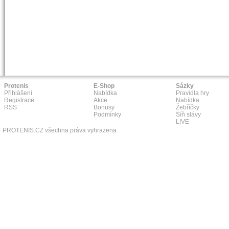
Protenis
E-Shop
Sázky
Přihlášení
Nabídka
Pravidla hry
Registrace
Akce
Nabídka
RSS
Bonusy
Žebříčky
Podmínky
Síň slávy
L!VE
PROTENIS.CZ všechna práva vyhrazena