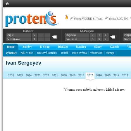
Yonex VCORE Si Team
|
Yonex RDX 500
|
Monastir
Guadalajara
Zipfel
5
Stephens
7
1
6
Polja
Melnikova
0
Bouzková
5
6
2
Krav
Home
Zprávy
E-Shop
Diskuze
Katalog
Sázky
Galerie
Vi
výsledky
naši v akci
tenisové kartičky
soutěž
moje hvězda
vědomosti
turnaje
Ivan Sergeyev
2026
2025
2024
2023
2022
2021
2020
2019
2018
2017
2016
2015
2014
2013
V tomto roce nebyly nalezeny žádné zápasy.