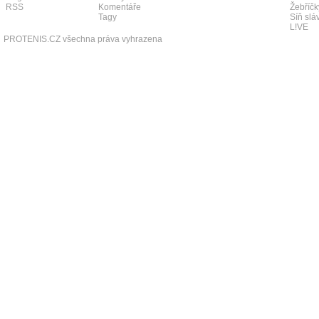
RSS
Komentáře
Žebříčk
Tagy
Síň slá
L!VE
PROTENIS.CZ všechna práva vyhrazena