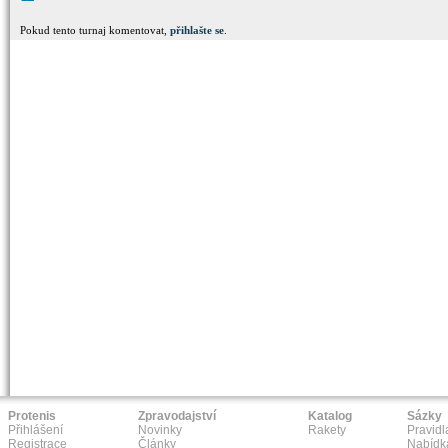
Pokud tento turnaj komentovat,
přihlašte se
.
Protenis
Zpravodajství
Katalog
Sázky
Přihlášení
Novinky
Rakety
Pravidl
Registrace
Články
Nabídk