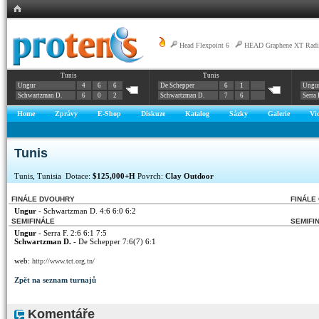
Head Flexpoint 6
|
HEAD Graphene XT Radic
Tunis
Tunis
Ungur
4
6
6
De Schepper
6
1
Ungu
Schwartzman D.
6
0
2
Schwartzman D.
7
6
Serra 
Home
Zprávy
E-Shop
Diskuze
Katalog
Sázky
Galerie
Vi
Tunis
Tunis, Tunisia Dotace:
$125,000+H
Povrch:
Clay Outdoor
FINÁLE DVOUHRY
FINÁLE
Ungur
- Schwartzman D. 4:6 6:0 6:2
SEMIFINÁLE
SEMIFI
Ungur
- Serra F. 2:6 6:1 7:5
Schwartzman D.
- De Schepper 7:6(7) 6:1
web:
http://www.tct.org.tn/
Zpět na seznam turnajů
Komentáře