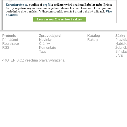
Zaregistrujte se
, vyplňte si
profil
a můžete vyhrát raketu Babolat nebo Prince
Každý registrovaný uživatel může jednou denně losovat. Losování končí půlnocí
posledního dne v měsíci. Výhercem soutěže se stává první a druhý uživatel.
Více
o soutěži
.
Losovat soutěž o tenisové rakety
Protenis
Zpravodajství
Katalog
Sázky
Přihlášení
Novinky
Rakety
Pravidl
Registrace
Články
Nabídk
RSS
Komentáře
Žebříčk
Tagy
Síň slá
L!VE
PROTENIS.CZ všechna práva vyhrazena