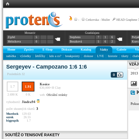
-
|
Cetkovska - Muller
|
HEAD Graphene X
Monastir
Guadalajara
Zipfel
5
Stephens
7
1
6
Polja
Melnikova
0
Bouzková
5
6
2
Krav
Home
Zprávy
E-Shop
Diskuze
Katalog
Sázky
Galerie
Vi
nabídka
výsledky
žebříčky
kdo a co?
breakpointy
diskuse
L!VE
historie
tikety
chall
VZÁJ
Sergeyev - Campozano 1:6 1:6
2013
Posledních 32
0
Kosice
1.7
1.91
€30,000+H
Clay
K
2.690 K
0 K
web:
Oficiální stránky
Jindra94
vyhodnotil:
Pokud
3
počet shozených tiketů:
Murdock
129.63
ozrok
26.55
bigpupik
1.7
SOUTĚŽ O TENISOVÉ RAKETY