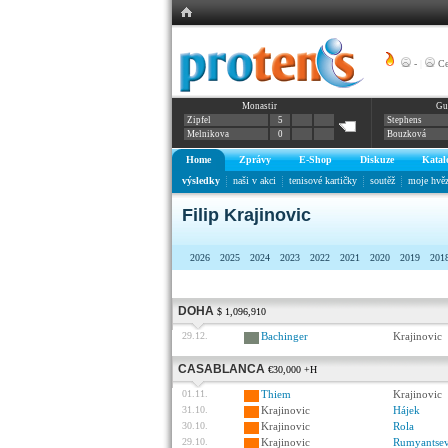
-
|
Ce
Monastir
Gu
Zipfel
5
Stephens
Melnikova
0
Bouzková
Home
Zprávy
E-Shop
Diskuze
Katal
výsledky
naši v akci
tenisové kartičky
soutěž
moje hvě
Filip Krajinovic
2026
2025
2024
2023
2022
2021
2020
2019
201
DOHA
$ 1,096,910
29.12.
Bachinger
Krajinovic
CASABLANCA
€30,000 +H
01.11.
Thiem
Krajinovic
31.10.
Krajinovic
Hájek
30.10.
Krajinovic
Rola
29.10.
Krajinovic
Rumyantse