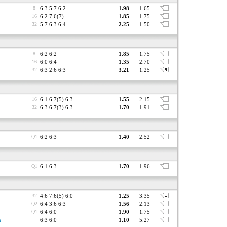
8
6:3 5:7 6:2
1.98
1.65
16
6:2 7:6(7)
1.85
1.75
32
5:7 6:3 6:4
2.25
1.50
8
6:2 6:2
1.85
1.75
16
6:0 6:4
1.35
2.70
32
6:3 2:6 6:3
3.21
1.25
16
6:1 6:7(5) 6:3
1.55
2.15
32
6:3 6:7(3) 6:3
1.70
1.91
Q1
6:2 6:3
1.40
2.52
Q1
6:1 6:3
1.70
1.96
32
4:6 7:6(5) 6:0
1.25
3.35
Q2
6:4 3:6 6:3
1.56
2.13
Q1
6:4 6:0
1.90
1.75
n
6:3 6:0
1.10
5.27