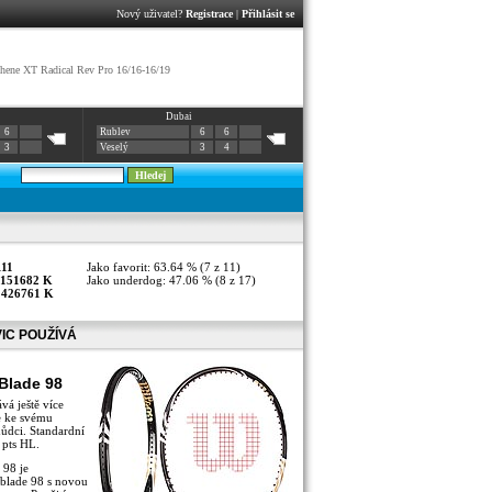
Nový uživatel?
Registrace
|
Přihlásit se
ene XT Radical Rev Pro 16/16-16/19
Dubai
6
Rublev
6
6
3
Veselý
3
4
111
Jako favorit: 63.64 % (7 z 11)
151682 K
Jako underdog: 47.06 % (8 z 17)
:
426761 K
VIC POUŽÍVÁ
Blade 98
vá ještě více
e ke svému
ůdci. Standardní
 pts HL.
 98 je
blade 98 s novou