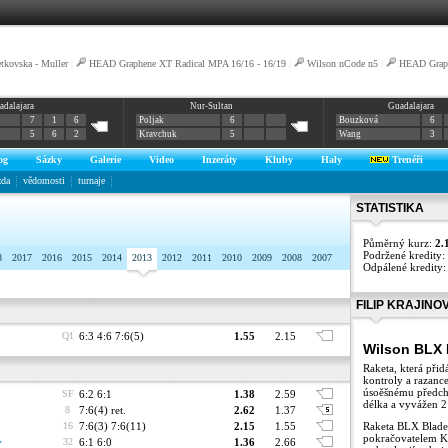
tkovska - Muller
|
HEAD Graphene XT Radical MPA 16/16 - 16/19
|
Wilson nCode n5
|
HEAD Graph
adalajara
Nur-Sultan
Guadalajara
7
1
6
Poljak
6
Bouzková
6
5
6
2
Kravchuk
5
Wang
3
og
Sázky
Galerie
Video
Inzeráty
Kluby
Haly
Trenéři
zda
vědomosti
turnaje
STATISTIKA
Půměrný kurz:
2.
Podržené kredity:
8
2017
2016
2015
2014
2013
2012
2011
2010
2009
2008
2007
Odpálené kredity
FILIP KRAJINO
Q1
6:3 4:6 7:6(5)
1.55
2.15
Wilson BLX 
Raketa, která přidá
kontroly a razanc
úsoěšnému předch
SF
6:2 6:1
1.38
2.59
délka a vyvážen 2
8
7:6(4) ret.
2.62
1.37
16
7:6(3) 7:6(11)
2.15
1.55
Raketa BLX Blade
pokračovatelem K
v
32
6:1 6:0
1.36
2.66