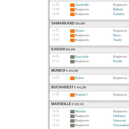
21.06.
Arnaboldi
Krajinovic
19.06.
Krajinovic
Bellotti
18.06.
Krajinovic
Golubev
SAMARKAND
$50,000
16.05.
Dustov
Krajinovic
15.05.
Krajinovic
Betov
14.05.
Krajinovic
Veselý
KARSHI
$50,000
08.05.
Kravchuk
Krajinovic
07.05.
Krajinovic
Pouille
MUNICH
€ 410,200
28.04.
Kubot
Krajinovic
BUCHAREST
€ 410,200
21.04.
Pospisil J.
Krajinovic
MARSEILLE
€ 528,135
19.02.
Bautista
Krajinovic
18.02.
Krajinovic
Fabbiano
17.02.
Krajinovic
Giannessi
16.02.
Krajinovic
Tchoutakia