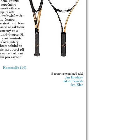
gnem. Použití
o sopečného
mezit vibrace
uje raketa
ři trefování míče.
ato-černou
e atraktivní. Rám
zance ze základní
tatečný cit a
vnitř dvorce. Při
razná kontrola
sťovat údery.
hráči solidní cit
íst na dvorci při
azance, což z ní
olbu pro závodní
Komentáře (14)
S touto raketou hrají také
Jan Hradský
Jakub Souček
Ivo Klec