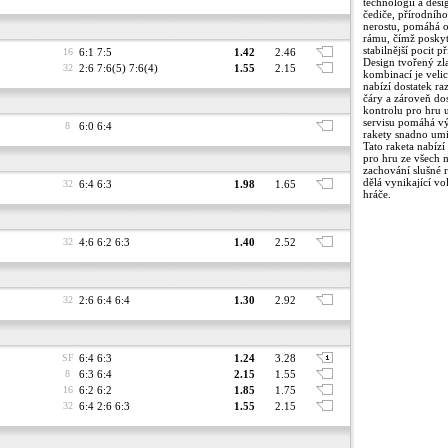
technologií a desi
čediče, přírodníh
nerostu, pomáhá o
rámu, čímž poskyt
stabilnější pocit p
16
6:1 7:5
1.42
2.46
Design tvořený zl
32
2:6 7:6(5) 7:6(4)
1.55
2.15
kombinací je velic
nabízí dostatek ra
čáry a zároveň dos
kontrolu pro hru u
servisu pomáhá vý
8
6:0 6:4
rakety snadno umi
Tato raketa nabízí 
pro hru ze všech m
zachování slušné r
dělá vynikající v
32
6:4 6:3
1.98
1.65
hráče.
32
4:6 6:2 6:3
1.40
2.52
32
2:6 6:4 6:4
1.30
2.92
SF
6:4 6:3
1.24
3.28
8
6:3 6:4
2.15
1.55
16
6:2 6:2
1.85
1.75
32
6:4 2:6 6:3
1.55
2.15