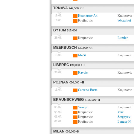
TRNAVA
€42,500 +H
19.09.
Kuznetsov An.
Krajinovic
18.09.
Krajinovic
Westerhof
BYTOM
$15,000
29.08.
Krajinovic
Rumler
MEERBUSCH
€30,000 +H
13.08.
Mečíř
Krajinovic
LIBEREC
€30,000 +H
30.07.
Kavcic
Krajinovic
POZNAN
€30,000 +H
15.07.
Carreno Busta
Krajinovic
BRAUNSCHWEIG
€106,500+H
05.07.
Veselý
Krajinovic
04.07.
Krajinovic
Veic
03.07.
Krajinovic
Sergeyev
02.07.
Krajinovic
Langer N.
MILAN
€30,000+H