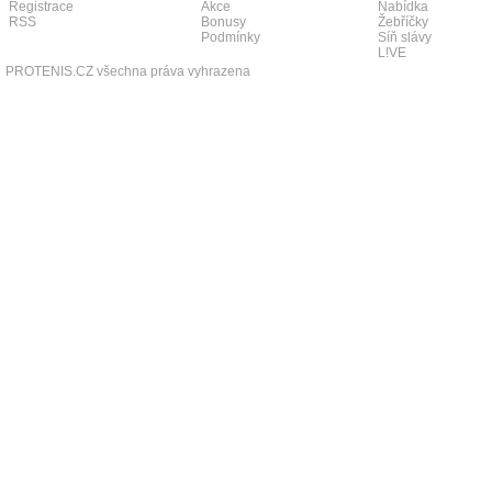
Registrace
Akce
Nabídka
RSS
Bonusy
Žebříčky
Podmínky
Síň slávy
L!VE
PROTENIS.CZ všechna práva vyhrazena