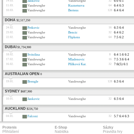
14.03.
Jankovic
Vandeweghe
32
6:0 6:1
11.03.
Vandeweghe
Kuznetsova
64
6:4 6:3
10.03.
Vandeweghe
Bertens
128
6:4 6:4
DOHA
$2,517,250
24.02.
Petkovic
Vandeweghe
16
6:3 6:4
23.02.
Vandeweghe
Bencic
32
6:4 6:2
22.02.
Vandeweghe
Flipkens
64
7:5 6:2
DUBAI
$1,734,900
18.02.
Svitolina
Vandeweghe
8
6:4 1:6 6:2
17.02.
Vandeweghe
Mladenovic
16
7:5 3:6 6:4
16.02.
Vandeweghe
Plíšková Kar.
32
7:6(5) 6:1
AUSTRALIAN OPEN
0
19.01.
Brengle
Vandeweghe
128
6:3 6:4
SYDNEY
$687,900
10.01.
Jankovic
Vandeweghe
32
6:3 6:4
AUCKLAND
$226,750
04.01.
Falconi
Vandeweghe
32
5:7 6:4 6:3
Protenis
E-Shop
Sázky
Přihlášení
Nabídka
Pravidla hry