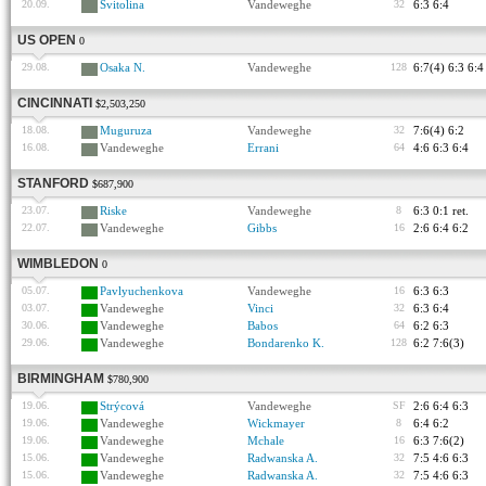
20.09.
Svitolina
Vandeweghe
32
6:3 6:4
US OPEN
0
29.08.
Osaka N.
Vandeweghe
128
6:7(4) 6:3 6:4
CINCINNATI
$2,503,250
18.08.
Muguruza
Vandeweghe
32
7:6(4) 6:2
16.08.
Vandeweghe
Errani
64
4:6 6:3 6:4
STANFORD
$687,900
23.07.
Riske
Vandeweghe
8
6:3 0:1 ret.
22.07.
Vandeweghe
Gibbs
16
2:6 6:4 6:2
WIMBLEDON
0
05.07.
Pavlyuchenkova
Vandeweghe
16
6:3 6:3
03.07.
Vandeweghe
Vinci
32
6:3 6:4
30.06.
Vandeweghe
Babos
64
6:2 6:3
29.06.
Vandeweghe
Bondarenko K.
128
6:2 7:6(3)
BIRMINGHAM
$780,900
19.06.
Strýcová
Vandeweghe
SF
2:6 6:4 6:3
19.06.
Vandeweghe
Wickmayer
8
6:4 6:2
19.06.
Vandeweghe
Mchale
16
6:3 7:6(2)
15.06.
Vandeweghe
Radwanska A.
32
7:5 4:6 6:3
15.06.
Vandeweghe
Radwanska A.
32
7:5 4:6 6:3