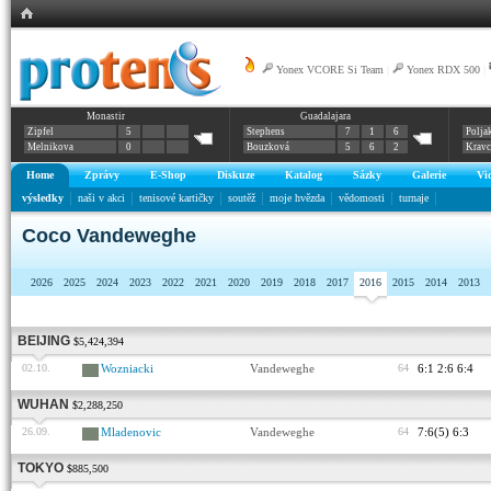
Yonex VCORE Si Team
|
Yonex RDX 500
|
Monastir
Guadalajara
Zipfel
5
Stephens
7
1
6
Polja
Melnikova
0
Bouzková
5
6
2
Krav
Home
Zprávy
E-Shop
Diskuze
Katalog
Sázky
Galerie
Vi
výsledky
naši v akci
tenisové kartičky
soutěž
moje hvězda
vědomosti
turnaje
Coco Vandeweghe
2026
2025
2024
2023
2022
2021
2020
2019
2018
2017
2016
2015
2014
2013
BEIJING
$5,424,394
02.10.
Wozniacki
Vandeweghe
64
6:1 2:6 6:4
WUHAN
$2,288,250
26.09.
Mladenovic
Vandeweghe
64
7:6(5) 6:3
TOKYO
$885,500