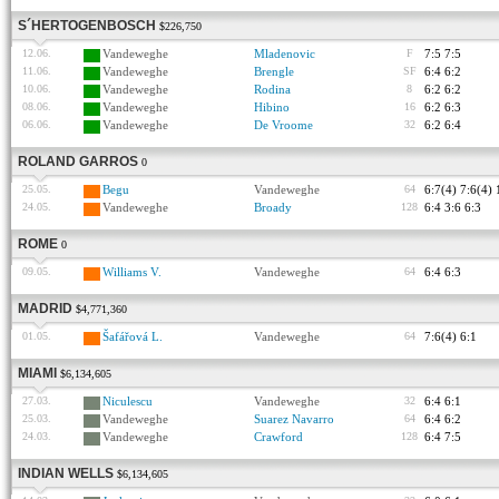
S´HERTOGENBOSCH
$226,750
12.06.
Vandeweghe
Mladenovic
F
7:5 7:5
11.06.
Vandeweghe
Brengle
SF
6:4 6:2
10.06.
Vandeweghe
Rodina
8
6:2 6:2
08.06.
Vandeweghe
Hibino
16
6:2 6:3
06.06.
Vandeweghe
De Vroome
32
6:2 6:4
ROLAND GARROS
0
25.05.
Begu
Vandeweghe
64
6:7(4) 7:6(4) 
24.05.
Vandeweghe
Broady
128
6:4 3:6 6:3
ROME
0
09.05.
Williams V.
Vandeweghe
64
6:4 6:3
MADRID
$4,771,360
01.05.
Šafářová L.
Vandeweghe
64
7:6(4) 6:1
MIAMI
$6,134,605
27.03.
Niculescu
Vandeweghe
32
6:4 6:1
25.03.
Vandeweghe
Suarez Navarro
64
6:4 6:2
24.03.
Vandeweghe
Crawford
128
6:4 7:5
INDIAN WELLS
$6,134,605