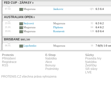
FED CUP - ZÁPASY
0
07.02.
Muguruza
Jankovic
QFi
6:3 6:4
AUSTRALIAN OPEN
0
23.01.
Strýcová
Muguruza
32
6:3 6:2
21.01.
Muguruza
Flipkens
64
6:4 6:2
19.01.
Muguruza
Kontaveit
128
6:0 6:4
BRISBANE
$885,500
06.01.
Lepchenko
Muguruza
16
7:6(9) 1:0 ret
Protenis
E-Shop
Sázky
Přihlášení
Nabídka
Pravidla hry
Registrace
Akce
Nabídka
RSS
Bonusy
Žebříčky
Podmínky
Síň slávy
L!VE
PROTENIS.CZ všechna práva vyhrazena