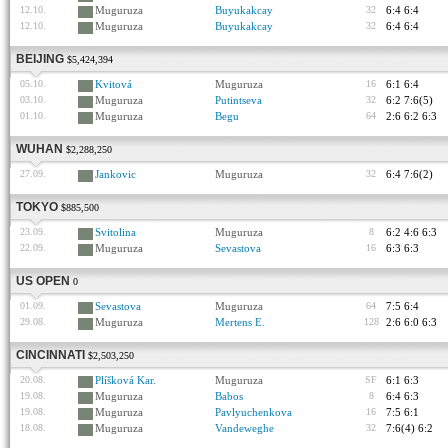
12.10.
Muguruza
Buyukakcay
32
6:4 6:4
12.10.
Muguruza
Buyukakcay
32
6:4 6:4
BEIJING
$5,424,394
05.10.
Kvitová
Muguruza
16
6:1 6:4
03.10.
Muguruza
Putintseva
32
6:2 7:6(5)
01.10.
Muguruza
Begu
64
2:6 6:2 6:3
WUHAN
$2,288,250
27.09.
Jankovic
Muguruza
32
6:4 7:6(2)
TOKYO
$885,500
23.09.
Svitolina
Muguruza
8
6:2 4:6 6:3
22.09.
Muguruza
Sevastova
16
6:3 6:3
US OPEN
0
01.09.
Sevastova
Muguruza
64
7:5 6:4
29.08.
Muguruza
Mertens E.
128
2:6 6:0 6:3
CINCINNATI
$2,503,250
20.08.
Plíšková Kar.
Muguruza
SF
6:1 6:3
19.08.
Muguruza
Babos
8
6:4 6:3
19.08.
Muguruza
Pavlyuchenkova
16
7:5 6:1
18.08.
Muguruza
Vandeweghe
32
7:6(4) 6:2