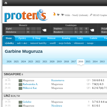
|
Vrňák - Veselý (tiebreak)
|
HEAD Graphen
Monastir
Guadalajara
Zipfel
5
Stephens
7
1
6
Polja
Melnikova
0
Bouzková
5
6
2
Krav
Home
Zprávy
E-Shop
Diskuze
Katalog
Sázky
Galerie
Vi
výsledky
naši v akci
tenisové kartičky
soutěž
moje hvězda
vědomosti
turnaje
Garbine Muguruza
2026
2025
2024
2023
2022
2021
2020
2019
2018
2017
2016
2015
2014
2013
SINGAPORE
0
28.10.
Muguruza
Kuznetsova
QFi
3:6 6:0 6:1
26.10.
Radwanska A.
Muguruza
QFi
7:6(1) 6:3
24.10.
Plíšková Kar.
Muguruza
QFi
6:2 6:7(4) 7:
LINZ
$226,750
14.10.
Golubic
Muguruza
8
5:7 6:3 4:4 re
14.10.
Muguruza
Niculescu
16
6:1 6:1