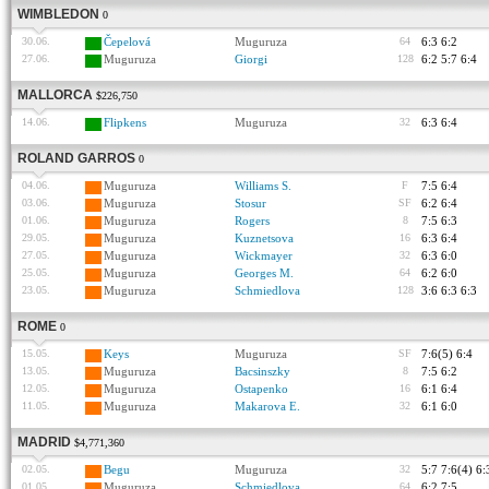
WIMBLEDON
0
30.06.
Čepelová
Muguruza
64
6:3 6:2
27.06.
Muguruza
Giorgi
128
6:2 5:7 6:4
MALLORCA
$226,750
14.06.
Flipkens
Muguruza
32
6:3 6:4
ROLAND GARROS
0
04.06.
Muguruza
Williams S.
F
7:5 6:4
03.06.
Muguruza
Stosur
SF
6:2 6:4
01.06.
Muguruza
Rogers
8
7:5 6:3
29.05.
Muguruza
Kuznetsova
16
6:3 6:4
27.05.
Muguruza
Wickmayer
32
6:3 6:0
25.05.
Muguruza
Georges M.
64
6:2 6:0
23.05.
Muguruza
Schmiedlova
128
3:6 6:3 6:3
ROME
0
15.05.
Keys
Muguruza
SF
7:6(5) 6:4
13.05.
Muguruza
Bacsinszky
8
7:5 6:2
12.05.
Muguruza
Ostapenko
16
6:1 6:4
11.05.
Muguruza
Makarova E.
32
6:1 6:0
MADRID
$4,771,360
02.05.
Begu
Muguruza
32
5:7 7:6(4) 6:
01.05.
Muguruza
Schmiedlova
64
6:2 7:5