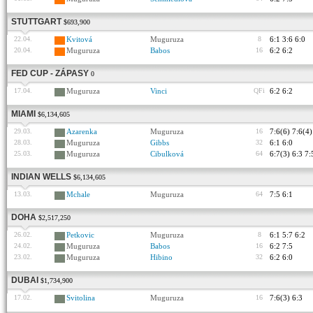
STUTTGART
$693,900
22.04.
Kvitová
Muguruza
8
6:1 3:6 6:0
20.04.
Muguruza
Babos
16
6:2 6:2
FED CUP - ZÁPASY
0
17.04.
Muguruza
Vinci
QFi
6:2 6:2
MIAMI
$6,134,605
29.03.
Azarenka
Muguruza
16
7:6(6) 7:6(4)
28.03.
Muguruza
Gibbs
32
6:1 6:0
25.03.
Muguruza
Cibulková
64
6:7(3) 6:3 7:
INDIAN WELLS
$6,134,605
13.03.
Mchale
Muguruza
64
7:5 6:1
DOHA
$2,517,250
26.02.
Petkovic
Muguruza
8
6:1 5:7 6:2
24.02.
Muguruza
Babos
16
6:2 7:5
23.02.
Muguruza
Hibino
32
6:2 6:0
DUBAI
$1,734,900
17.02.
Svitolina
Muguruza
16
7:6(3) 6:3