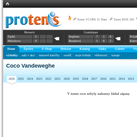
Yonex VCORE Si Team
|
Yonex RDX 500
|
Monastir
Guadalajara
Zipfel
5
Stephens
7
1
6
Polja
Melnikova
0
Bouzková
5
6
2
Krav
Home
Zprávy
E-Shop
Diskuze
Katalog
Sázky
Galerie
Vi
výsledky
naši v akci
tenisové kartičky
soutěž
moje hvězda
vědomosti
turnaje
Coco Vandeweghe
2026
2025
2024
2023
2022
2021
2020
2019
2018
2017
2016
2015
2014
2013
V tomto roce nebyly nalezeny žádné zápasy.