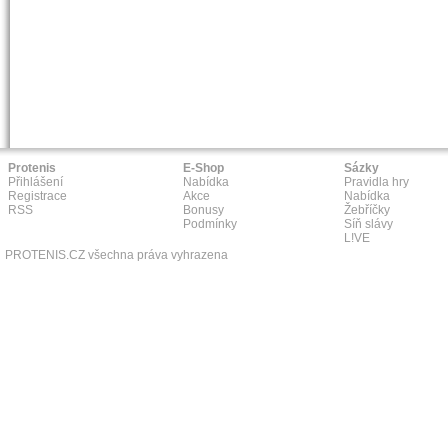
Protenis
E-Shop
Sázky
Přihlášení
Nabídka
Pravidla hry
Registrace
Akce
Nabídka
RSS
Bonusy
Žebříčky
Podmínky
Síň slávy
L!VE
PROTENIS.CZ všechna práva vyhrazena