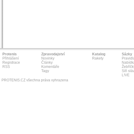
Protenis
Zpravodajství
Katalog
Sázky
Přihlášení
Novinky
Rakety
Pravidl
Registrace
Články
Nabídk
RSS
Komentáře
Žebříčk
Tagy
Síň slá
L!VE
PROTENIS.CZ všechna práva vyhrazena