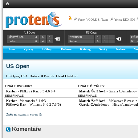
Yonex VCORE Si Team
|
Yonex RDX 500
|
US Open
US Open
Plíšková Kar.
3
6
4
Wozniacki
4
3
Plíšk
Kerber
6
4
6
Kerber
6
6
Willi
Home
Zprávy
E-Shop
Diskuze
Katalog
Sázky
Galerie
Vi
US Open
US Open, USA Dotace:
0
Povrch:
Hard Outdoor
FINÁLE DVOUHRY
FINÁLE ČTYŘHRY
Kerber
- Plíšková Kar. 6:3 4:6 6:4
Mattek /Šafářová
- Garcia C./mladenov 
SEMIFINÁLE
SEMIFINÁLE
Kerber
- Wozniacki 6:4 6:3
Mattek /Šafářová
- Makarova E./vesnin 
Plíšková Kar.
- Williams S. 6:2 7:6(5)
Garcia C./mladenov
- Hingis/vandewegh
Zpět na seznam turnajů
Komentáře