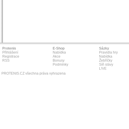
Protenis
E-Shop
Sázky
Přihlášení
Nabídka
Pravidla hry
Registrace
Akce
Nabídka
RSS
Bonusy
Žebříčky
Podmínky
Síň slávy
L!VE
PROTENIS.CZ všechna práva vyhrazena