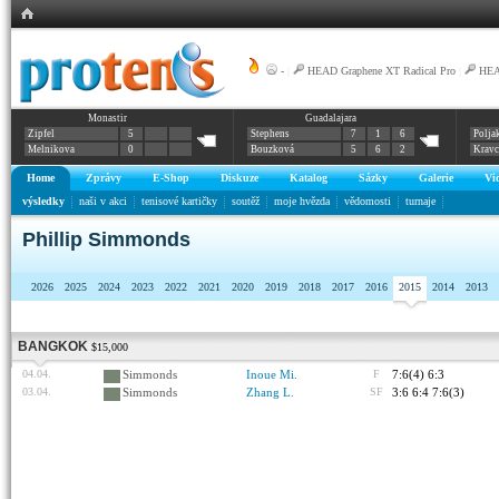
-
|
HEAD Graphene XT Radical Pro
|
HEA
Monastir
Guadalajara
Zipfel
5
Stephens
7
1
6
Polja
Melnikova
0
Bouzková
5
6
2
Krav
Home
Zprávy
E-Shop
Diskuze
Katalog
Sázky
Galerie
Vi
výsledky
naši v akci
tenisové kartičky
soutěž
moje hvězda
vědomosti
turnaje
Phillip Simmonds
2026
2025
2024
2023
2022
2021
2020
2019
2018
2017
2016
2015
2014
2013
BANGKOK
$15,000
04.04.
Simmonds
Inoue Mi.
F
7:6(4) 6:3
03.04.
Simmonds
Zhang L.
SF
3:6 6:4 7:6(3)