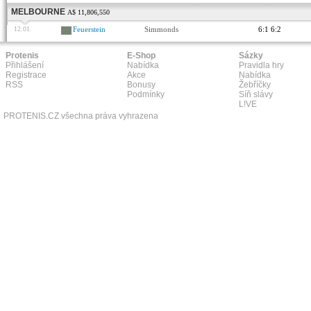
MELBOURNE
A$ 11,806,550
12.01.
Feuerstein
Simmonds
6:1 6:2
Protenis
E-Shop
Sázky
Přihlášení
Nabídka
Pravidla hry
Registrace
Akce
Nabídka
RSS
Bonusy
Žebříčky
Podmínky
Síň slávy
L!VE
PROTENIS.CZ všechna práva vyhrazena