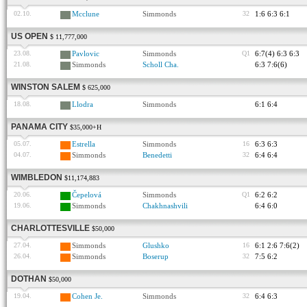
02.10.
Mcclune
Simmonds
32
1:6 6:3 6:1
US OPEN
$ 11,777,000
23.08.
Pavlovic
Simmonds
Q1
6:7(4) 6:3 6:3
21.08.
Simmonds
Scholl Cha.
6:3 7:6(6)
WINSTON SALEM
$ 625,000
18.08.
Llodra
Simmonds
6:1 6:4
PANAMA CITY
$35,000+H
05.07.
Estrella
Simmonds
16
6:3 6:3
04.07.
Simmonds
Benedetti
32
6:4 6:4
WIMBLEDON
$11,174,883
20.06.
Čepelová
Simmonds
Q1
6:2 6:2
19.06.
Simmonds
Chakhnashvili
6:4 6:0
CHARLOTTESVILLE
$50,000
27.04.
Simmonds
Glushko
16
6:1 2:6 7:6(2)
26.04.
Simmonds
Boserup
32
7:5 6:2
DOTHAN
$50,000
19.04.
Cohen Je.
Simmonds
32
6:4 6:3