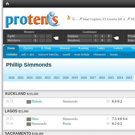
-
|
Head Graphene XT Extreme MP A
|
HE
Monastir
Guadalajara
Zipfel
5
Stephens
7
1
6
Polja
Melnikova
0
Bouzková
5
6
2
Krav
Home
Zprávy
E-Shop
Diskuze
Katalog
Sázky
Galerie
Vi
výsledky
naši v akci
tenisové kartičky
soutěž
moje hvězda
vědomosti
turnaje
Phillip Simmonds
2026
2025
2024
2023
2022
2021
2020
2019
2018
2017
2016
2015
2014
2013
AUCKLAND
$235,000
30.12.
Dubois
Simmonds
Q1
6:4 6:2
LAGOS
$25,000
20.10.
Dinu
Simmonds
F
7:5 4:6 6:4
19.10.
Simmonds
Perrin
SF
6:2 6:2
SACRAMENTO
$100,000