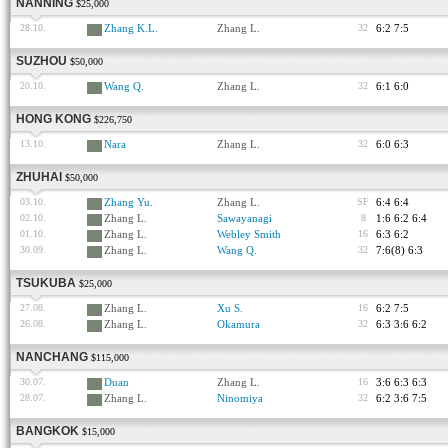
NANNING
$25,000
28.10.
Zhang K.L.
Zhang L.
32
6:2 7:5
SUZHOU
$50,000
20.10.
Wang Q.
Zhang L.
32
6:1 6:0
HONG KONG
$226,750
13.10.
Nara
Zhang L.
32
6:0 6:3
ZHUHAI
$50,000
03.10.
Zhang Yu.
Zhang L.
SF
6:4 6:4
02.10.
Zhang L.
Sawayanagi
8
1:6 6:2 6:4
01.10.
Zhang L.
Webley Smith
16
6:3 6:2
30.09.
Zhang L.
Wang Q.
32
7:6(8) 6:3
TSUKUBA
$25,000
27.08.
Zhang L.
Xu S.
16
6:2 7:5
26.08.
Zhang L.
Okamura
32
6:3 3:6 6:2
NANCHANG
$115,000
30.07.
Duan
Zhang L.
16
3:6 6:3 6:3
28.07.
Zhang L.
Ninomiya
32
6:2 3:6 7:5
BANGKOK
$15,000