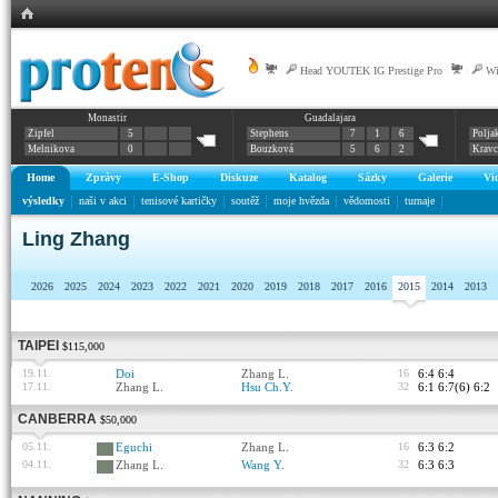
|
Head YOUTEK IG Prestige Pro
|
|
Wi
Monastir
Guadalajara
Zipfel
5
Stephens
7
1
6
Polja
Melnikova
0
Bouzková
5
6
2
Krav
Home
Zprávy
E-Shop
Diskuze
Katalog
Sázky
Galerie
Vi
výsledky
naši v akci
tenisové kartičky
soutěž
moje hvězda
vědomosti
turnaje
Ling Zhang
2026
2025
2024
2023
2022
2021
2020
2019
2018
2017
2016
2015
2014
2013
TAIPEI
$115,000
19.11.
Doi
Zhang L.
16
6:4 6:4
17.11.
Zhang L.
Hsu Ch.Y.
32
6:1 6:7(6) 6:2
CANBERRA
$50,000
05.11.
Eguchi
Zhang L.
16
6:3 6:2
04.11.
Zhang L.
Wang Y.
32
6:3 6:3