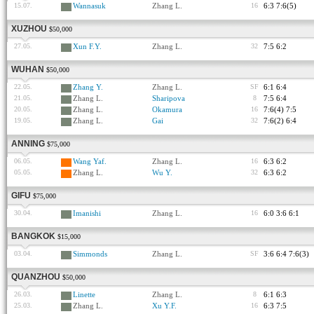
15.07.
Wannasuk
Zhang L.
16
6:3 7:6(5)
XUZHOU
$50,000
27.05.
Xun F.Y.
Zhang L.
32
7:5 6:2
WUHAN
$50,000
22.05.
Zhang Y.
Zhang L.
SF
6:1 6:4
21.05.
Zhang L.
Sharipova
8
7:5 6:4
20.05.
Zhang L.
Okamura
16
7:6(4) 7:5
19.05.
Zhang L.
Gai
32
7:6(2) 6:4
ANNING
$75,000
06.05.
Wang Yaf.
Zhang L.
16
6:3 6:2
05.05.
Zhang L.
Wu Y.
32
6:3 6:2
GIFU
$75,000
30.04.
Imanishi
Zhang L.
16
6:0 3:6 6:1
BANGKOK
$15,000
03.04.
Simmonds
Zhang L.
SF
3:6 6:4 7:6(3)
QUANZHOU
$50,000
26.03.
Linette
Zhang L.
8
6:1 6:3
25.03.
Zhang L.
Xu Y.F.
16
6:3 7:5