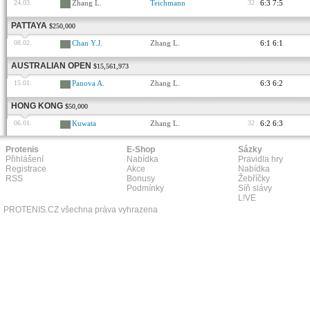
24.03.
Zhang L.
Teichmann
32
6:3 7:5
PATTAYA
$250,000
08.02.
Chan Y.J.
Zhang L.
6:1 6:1
AUSTRALIAN OPEN
$15,561,973
15.01.
Panova A.
Zhang L.
6:3 6:2
HONG KONG
$50,000
06.01.
Kuwata
Zhang L.
32
6:2 6:3
Protenis
E-Shop
Sázky
Přihlášení
Nabídka
Pravidla hry
Registrace
Akce
Nabídka
RSS
Bonusy
Žebříčky
Podmínky
Síň slávy
L!VE
PROTENIS.CZ všechna práva vyhrazena