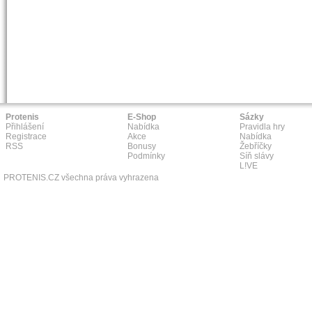
Protenis
E-Shop
Sázky
Přihlášení
Nabídka
Pravidla hry
Registrace
Akce
Nabídka
RSS
Bonusy
Žebříčky
Podmínky
Síň slávy
L!VE
PROTENIS.CZ všechna práva vyhrazena