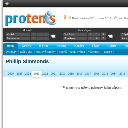
Head Graphene XT Extreme MP A
|
Head Gr
Monastir
Guadalajara
Zipfel
5
Stephens
7
1
6
Polja
Melnikova
0
Bouzková
5
6
2
Krav
Home
Zprávy
E-Shop
Diskuze
Katalog
Sázky
Galerie
Vi
výsledky
naši v akci
tenisové kartičky
soutěž
moje hvězda
vědomosti
turnaje
Phillip Simmonds
2026
2025
2024
2023
2022
2021
2020
2019
2018
2017
2016
2015
2014
2013
V tomto roce nebyly nalezeny žádné zápasy.