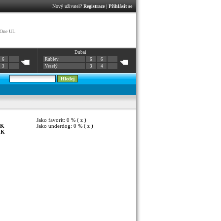
Nový uživatel?
Registrace
|
Přihlásit se
 One UL
Dubai
6
Rublev
6
6
3
Veselý
3
4
Jako favorit: 0 % ( z )
K
Jako underdog: 0 % ( z )
:
K