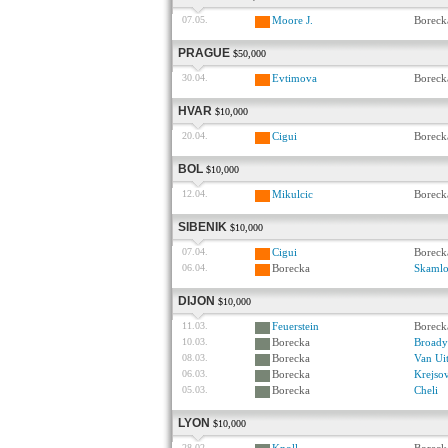
07.05.
Moore J.
Boreck
PRAGUE
$50,000
30.04.
Evtimova
Boreck
HVAR
$10,000
20.04.
Cigui
Boreck
BOL
$10,000
12.04.
Mikulcic
Boreck
SIBENIK
$10,000
07.04.
Cigui
Boreck
06.04.
Borecka
Skaml
DIJON
$10,000
11.03.
Feuerstein
Boreck
10.03.
Borecka
Broady
08.03.
Borecka
Van Uit
06.03.
Borecka
Krejso
05.03.
Borecka
Cheli
LYON
$10,000
28.02.