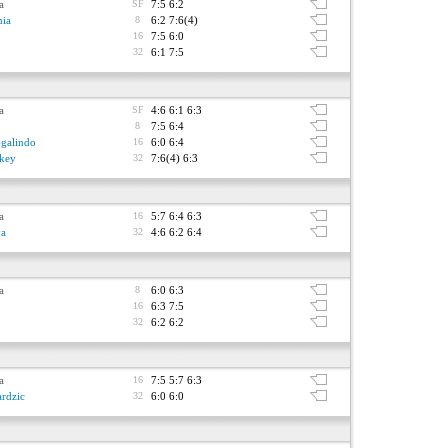
a
SF
7:5 6:2
ia
8
6:2 7:6(4)
16
7:5 6:0
32
6:1 7:5
a
SF
4:6 6:1 6:3
8
7:5 6:4
-galindo
16
6:0 6:4
key
32
7:6(4) 6:3
a
16
5:7 6:4 6:3
va
32
4:6 6:2 6:4
a
8
6:0 6:3
16
6:3 7:5
32
6:2 6:2
a
16
7:5 5:7 6:3
rdzic
32
6:0 6:0