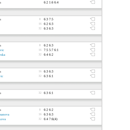
a
6:2 1:6 6:4
a
8
6:3 7:5
16
6:2 6:3
32
6:3 6:3
a
8
6:2 6:3
vic
16
7:5 5:7 6:1
eska
32
6:4 6:2
a
16
6:3 6:3
vic
32
6:3 6:1
a
32
6:3 6:1
a
8
6:2 6:2
sanova
16
6:3 6:3
kova
32
6:4 7:6(4)