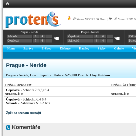
Yonex VCORE Si Team
|
|
Yonex RDX 5
Prague - Neride
Prague - Neride
Schoofs
6
4
Čepelová
6
6
Záhla
Čepelová
7
6
Schiechtl
4
4
Schoo
Home
Zprávy
E-Shop
Diskuze
Katalog
Sázky
Galerie
Vi
Prague - Neride
Prague - Neride, Czech Republic Dotace:
$25,000
Povrch:
Clay Outdoor
FINÁLE DVOUHRY
FINÁLE ČTYŘHR
Čepelová
- Schoofs 7:6(6) 6:4
SEMIFINÁLE
SEMIFINÁLE
Čepelová
- Schiechtl 6:4 6:4
Schoofs
- Záhlavová S. 6:3 6:3
Zpět na seznam turnajů
Komentáře