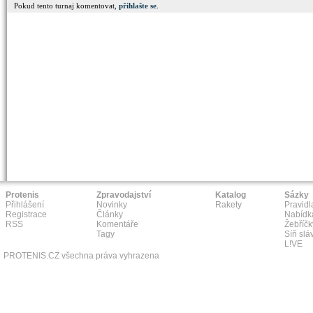
Pokud tento turnaj komentovat,
přihlašte se
.
Protenis
Zpravodajství
Katalog
Sázky
Přihlášení
Novinky
Rakety
Pravidl
Registrace
Články
Nabídk
RSS
Komentáře
Žebříčk
Tagy
Síň slá
L!VE
PROTENIS.CZ všechna práva vyhrazena