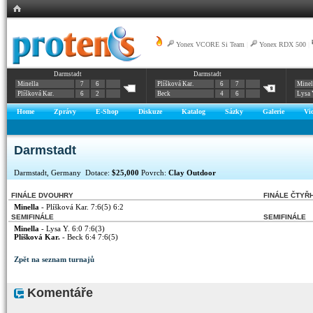
Yonex VCORE Si Team
|
Yonex RDX 500
|
Darmstadt
Darmstadt
Minella
7
6
Plíšková Kar.
6
7
Minel
Plíšková Kar.
6
2
Beck
4
6
Lysa 
Home
Zprávy
E-Shop
Diskuze
Katalog
Sázky
Galerie
Vi
Darmstadt
Darmstadt, Germany Dotace:
$25,000
Povrch:
Clay Outdoor
FINÁLE DVOUHRY
FINÁLE ČTYŘ
Minella
- Plíšková Kar. 7:6(5) 6:2
SEMIFINÁLE
SEMIFINÁLE
Minella
- Lysa Y. 6:0 7:6(3)
Plíšková Kar.
- Beck 6:4 7:6(5)
Zpět na seznam turnajů
Komentáře