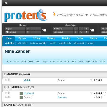
Yonex VCORE Si Team
|
|
Yonex RDX 5
Monastir
Guadalajara
Zipfel
5
Stephens
7
1
6
Polja
Melnikova
0
Bouzková
5
6
2
Krav
Home
Zprávy
E-Shop
Diskuze
Katalog
Sázky
Galerie
Vi
výsledky
naši v akci
tenisové kartičky
soutěž
moje hvězda
vědomosti
turnaje
Nina Zander
2026
2025
2024
2023
2022
2021
2020
2019
2018
2017
2016
2015
2014
2013
ISMANING
$50,000+H
02.11.
Malek
Zander
32
6:2 6:3
LUXEMBOURG
$220,000
16.10.
Hradecká
Zander
Q1
4:6 6:4 6:0
15.10.
Zander
Kostova
7:5 6:1
SAINT MALO
$100,000+H