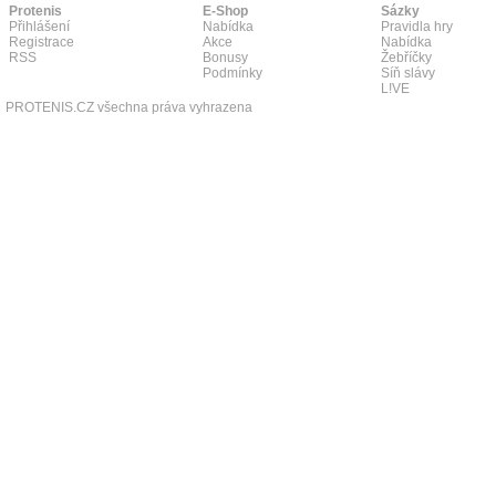
Protenis
E-Shop
Sázky
Přihlášení
Nabídka
Pravidla hry
Registrace
Akce
Nabídka
RSS
Bonusy
Žebříčky
Podmínky
Síň slávy
L!VE
PROTENIS.CZ všechna práva vyhrazena