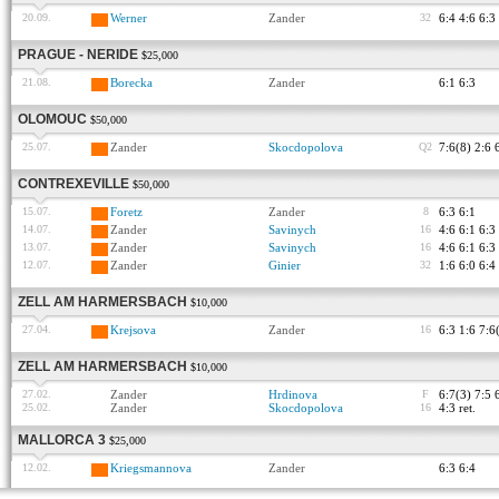
20.09.
Werner
Zander
32
6:4 4:6 6:3
PRAGUE - NERIDE
$25,000
21.08.
Borecka
Zander
6:1 6:3
OLOMOUC
$50,000
25.07.
Zander
Skocdopolova
Q2
7:6(8) 2:6 
CONTREXEVILLE
$50,000
15.07.
Foretz
Zander
8
6:3 6:1
14.07.
Zander
Savinych
16
4:6 6:1 6:3
13.07.
Zander
Savinych
16
4:6 6:1 6:3
12.07.
Zander
Ginier
32
1:6 6:0 6:4
ZELL AM HARMERSBACH
$10,000
27.04.
Krejsova
Zander
16
6:3 1:6 7:6
ZELL AM HARMERSBACH
$10,000
27.02.
Zander
Hrdinova
F
6:7(3) 7:5 
25.02.
Zander
Skocdopolova
16
4:3 ret.
MALLORCA 3
$25,000
12.02.
Kriegsmannova
Zander
6:3 6:4