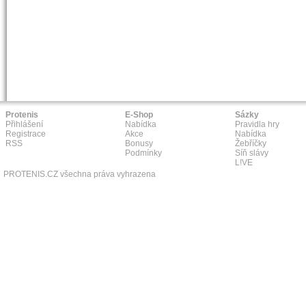
Protenis
E-Shop
Sázky
Přihlášení
Nabídka
Pravidla hry
Registrace
Akce
Nabídka
RSS
Bonusy
Žebříčky
Podmínky
Síň slávy
L!VE
PROTENIS.CZ všechna práva vyhrazena