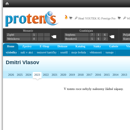
|
Head YOUTEK IG Prestige Pro
|
|
Wi
Monastir
Guadalajara
Zipfel
5
Stephens
7
1
6
Polja
Melnikova
0
Bouzková
5
6
2
Krav
Home
Zprávy
E-Shop
Diskuze
Katalog
Sázky
Galerie
Vi
výsledky
naši v akci
tenisové kartičky
soutěž
moje hvězda
vědomosti
turnaje
Dmitri Vlasov
2026
2025
2024
2023
2022
2021
2020
2019
2018
2017
2016
2015
2014
2013
V tomto roce nebyly nalezeny žádné zápasy.