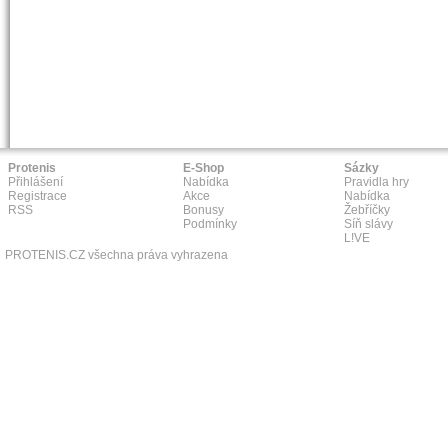
Protenis
E-Shop
Sázky
Přihlášení
Nabídka
Pravidla hry
Registrace
Akce
Nabídka
RSS
Bonusy
Žebříčky
Podmínky
Síň slávy
L!VE
PROTENIS.CZ všechna práva vyhrazena