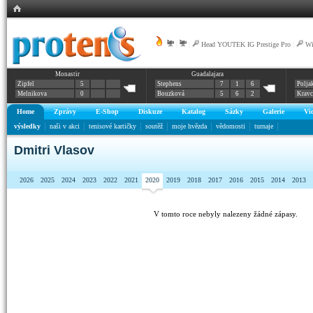
|
|
Head YOUTEK IG Prestige Pro
|
Wi
Monastir
Guadalajara
Zipfel
5
Stephens
7
1
6
Polja
Melnikova
0
Bouzková
5
6
2
Krav
Home
Zprávy
E-Shop
Diskuze
Katalog
Sázky
Galerie
Vi
výsledky
naši v akci
tenisové kartičky
soutěž
moje hvězda
vědomosti
turnaje
Dmitri Vlasov
2026
2025
2024
2023
2022
2021
2020
2019
2018
2017
2016
2015
2014
2013
V tomto roce nebyly nalezeny žádné zápasy.