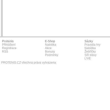
Protenis
E-Shop
Sázky
Přihlášení
Nabídka
Pravidla hry
Registrace
Akce
Nabídka
RSS
Bonusy
Žebříčky
Podmínky
Síň slávy
L!VE
PROTENIS.CZ všechna práva vyhrazena