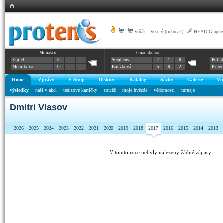
|
Vrňák - Veselý (tiebreak)
|
HEAD Graphen
Monastir
Guadalajara
Zipfel
5
Stephens
7
1
6
Polja
Melnikova
0
Bouzková
5
6
2
Krav
Home
Zprávy
E-Shop
Diskuze
Katalog
Sázky
Galerie
Vi
výsledky
naši v akci
tenisové kartičky
soutěž
moje hvězda
vědomosti
turnaje
Dmitri Vlasov
2026
2025
2024
2023
2022
2021
2020
2019
2018
2017
2016
2015
2014
2013
V tomto roce nebyly nalezeny žádné zápasy.