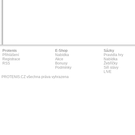
Protenis
E-Shop
Sázky
Přihlášení
Nabídka
Pravidla hry
Registrace
Akce
Nabídka
RSS
Bonusy
Žebříčky
Podmínky
Síň slávy
L!VE
PROTENIS.CZ všechna práva vyhrazena