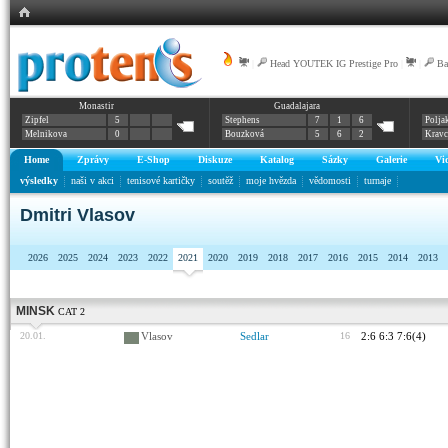
|
Head YOUTEK IG Prestige Pro
|
|
Ba
Monastir
Guadalajara
Zipfel
5
Stephens
7
1
6
Polja
Melnikova
0
Bouzková
5
6
2
Krav
Home
Zprávy
E-Shop
Diskuze
Katalog
Sázky
Galerie
Vi
výsledky
naši v akci
tenisové kartičky
soutěž
moje hvězda
vědomosti
turnaje
Dmitri Vlasov
2026
2025
2024
2023
2022
2021
2020
2019
2018
2017
2016
2015
2014
2013
MINSK
CAT 2
20.01.
Vlasov
Sedlar
16
2:6 6:3 7:6(4)