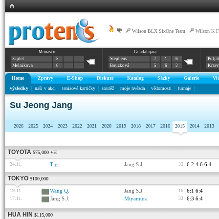
|
Wilson BLX SixOne Team
|
Wilson K F
Monastir
Guadalajara
Zipfel
5
Stephens
7
1
6
Polja
Melnikova
0
Bouzková
5
6
2
Krav
Home
Zprávy
E-Shop
Diskuze
Katalog
Sázky
Galerie
Vi
výsledky
naši v akci
tenisové kartičky
soutěž
moje hvězda
vědomosti
turnaje
Su Jeong Jang
2026
2025
2024
2023
2022
2021
2020
2019
2018
2017
2016
2015
2014
2013
TOYOTA
$75,000 +H
24.11.
Tig
Jang S.J.
32
6:2 4:6 6:4
TOKYO
$100,000
19.11.
Wang Q.
Jang S.J.
16
6:1 6:4
17.11.
Jang S.J.
Miyamura
32
6:3 6:4
HUA HIN
$115,000