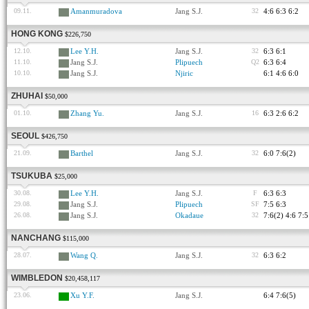
09.11.
Amanmuradova
Jang S.J.
32
4:6 6:3 6:2
HONG KONG
$226,750
12.10.
Lee Y.H.
Jang S.J.
32
6:3 6:1
11.10.
Jang S.J.
Plipuech
Q2
6:3 6:4
10.10.
Jang S.J.
Njiric
6:1 4:6 6:0
ZHUHAI
$50,000
01.10.
Zhang Yu.
Jang S.J.
16
6:3 2:6 6:2
SEOUL
$426,750
21.09.
Barthel
Jang S.J.
32
6:0 7:6(2)
TSUKUBA
$25,000
30.08.
Lee Y.H.
Jang S.J.
F
6:3 6:3
29.08.
Jang S.J.
Plipuech
SF
7:5 6:3
26.08.
Jang S.J.
Okadaue
32
7:6(2) 4:6 7:5
NANCHANG
$115,000
28.07.
Wang Q.
Jang S.J.
32
6:3 6:2
WIMBLEDON
$20,458,117
23.06.
Xu Y.F.
Jang S.J.
6:4 7:6(5)