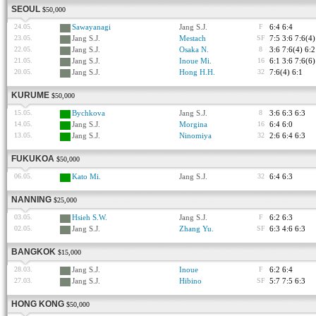
SEOUL
$50,000
24.05.
Sawayanagi
Jang S.J.
F
6:4 6:4
23.05.
Jang S.J.
Mestach
SF
7:5 3:6 7:6(4)
22.05.
Jang S.J.
Osaka N.
8
3:6 7:6(4) 6:2
21.05.
Jang S.J.
Inoue Mi.
16
6:1 3:6 7:6(6)
20.05.
Jang S.J.
Hong H.H.
32
7:6(4) 6:1
KURUME
$50,000
15.05.
Bychkova
Jang S.J.
8
3:6 6:3 6:3
14.05.
Jang S.J.
Morgina
16
6:4 6:0
13.05.
Jang S.J.
Ninomiya
32
2:6 6:4 6:3
FUKUKOA
$50,000
06.05.
Kato Mi.
Jang S.J.
32
6:4 6:3
NANNING
$25,000
03.05.
Hsieh S.W.
Jang S.J.
F
6:2 6:3
02.05.
Jang S.J.
Zhang Yu.
SF
6:3 4:6 6:3
BANGKOK
$15,000
28.03.
Jang S.J.
Inoue
F
6:2 6:4
27.03.
Jang S.J.
Hibino
SF
5:7 7:5 6:3
HONG KONG
$50,000