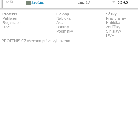
06.01.
Sirotkina
Jang S.J.
32
6:3 6:3
Protenis
E-Shop
Sázky
Přihlášení
Nabídka
Pravidla hry
Registrace
Akce
Nabídka
RSS
Bonusy
Žebříčky
Podmínky
Síň slávy
L!VE
PROTENIS.CZ všechna práva vyhrazena