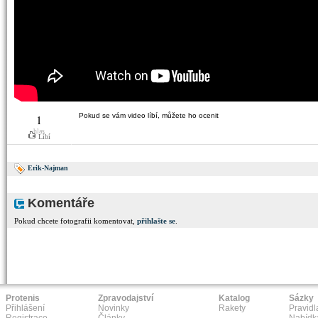
Pokud se vám video líbí, můžete ho ocenit
1
hlas
Líbí
Erik-Najman
Komentáře
Pokud chcete fotografii komentovat,
přihlašte se
.
Protenis
Zpravodajství
Katalog
Sázky
Přihlášení
Novinky
Rakety
Pravidl