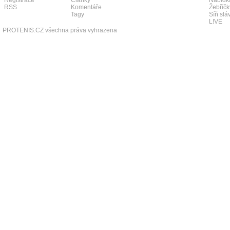
Registrace
Články
Nabídk
RSS
Komentáře
Žebříčk
Tagy
Síň slá
L!VE
PROTENIS.CZ všechna práva vyhrazena