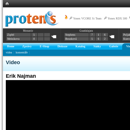
Yonex VCORE Si Team
|
Yonex RDX 500
|
Monastir
Guadalajara
Zipfel
5
Stephens
7
1
6
Polja
Melnikova
0
Bouzková
5
6
2
Krav
Home
Zprávy
E-Shop
Diskuze
Katalog
Sázky
Galerie
Vi
videa
komentáře
Video
Erik Najman