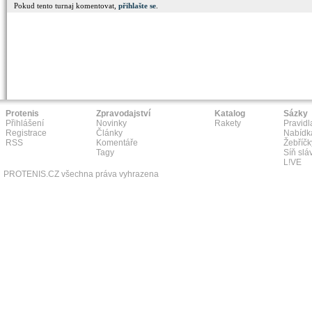
Pokud tento turnaj komentovat,
přihlašte se
.
Protenis
Zpravodajství
Katalog
Sázky
Přihlášení
Novinky
Rakety
Pravidl
Registrace
Články
Nabídk
RSS
Komentáře
Žebříčk
Tagy
Síň slá
L!VE
PROTENIS.CZ všechna práva vyhrazena