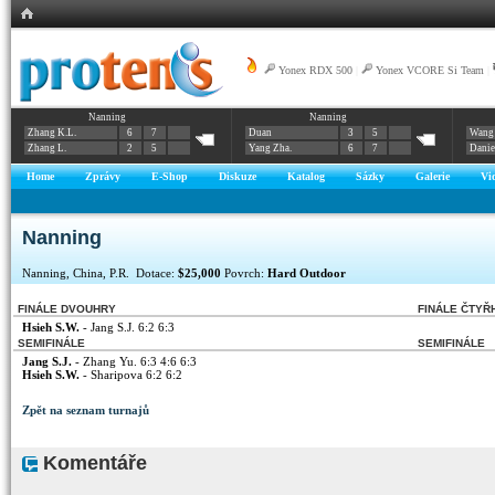
Yonex RDX 500
|
Yonex VCORE Si Team
|
Nanning
Nanning
Zhang K.L.
6
7
Duan
3
5
Wang 
Zhang L.
2
5
Yang Zha.
6
7
Danie
Home
Zprávy
E-Shop
Diskuze
Katalog
Sázky
Galerie
Vi
Nanning
Nanning, China, P.R. Dotace:
$25,000
Povrch:
Hard Outdoor
FINÁLE DVOUHRY
FINÁLE ČTYŘ
Hsieh S.W.
- Jang S.J. 6:2 6:3
SEMIFINÁLE
SEMIFINÁLE
Jang S.J.
- Zhang Yu. 6:3 4:6 6:3
Hsieh S.W.
- Sharipova 6:2 6:2
Zpět na seznam turnajů
Komentáře