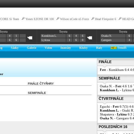
VCORE Si Team
|
Yonex EZONE DR 100
|
Wilson nCode n5 Force
|
Head Flexpoint 6
|
HEAD Gra
Toyota
Toyota
Toyota
4
1
Kumkhum L.
6
4
6
Osaka N.
6
6
6
Lykina
1
6
0
Caregaro
4
og
Sázky
Galerie
Video
Inzeráty
Kluby
Haly
Trenéři
FINÁLE
Fett
- Kumkhum 6:4 4:
oor
SEMIFINÁLE
FINÁLE ČTYŘHRY
Osaka N. -
Fett
4:6 1:6
Kumkhum L.
- Lykina 6
SEMIFINÁLE
ČTVRTFINÁLE
Eguchi -
Fett
6:7(5) 4:
Kumkhum L.
- Ozaki R.
Shapatava -
Lykina
6:3 
Osaka N.
- Caregaro 6:
POSLEDNÍCH 16