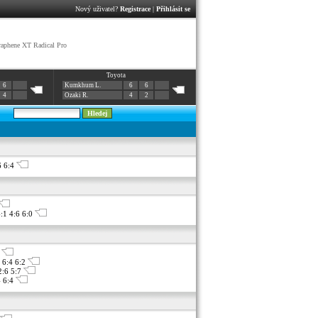
Nový uživatel?
Registrace
|
Přihlásit se
phene XT Radical Pro
Toyota
6
Kumkhum L.
6
6
4
Ozaki R.
4
2
6 6:4
:1 4:6 6:0
6
 6:4 6:2
2:6 5:7
4 6:4