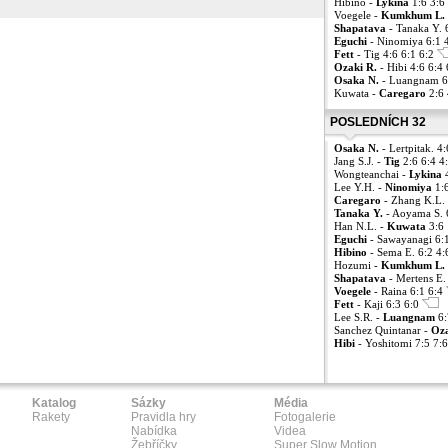
Hibino -
Lykina
1:6 3:6
Voegele -
Kumkhum L.
Shapatava
- Tanaka Y. 
Eguchi
- Ninomiya 6:1 
Fett
- Tig 4:6 6:1 6:2
Ozaki R.
- Hibi 4:6 6:4
Osaka N.
- Luangnam 6
Kuwata -
Caregaro
2:6
POSLEDNÍCH 32
Osaka N.
- Lertpitak. 4
Jang S.J. -
Tig
2:6 6:4 4
Wongteanchai -
Lykina
4
Lee Y.H. -
Ninomiya
1:
Caregaro
- Zhang K.L. 
Tanaka Y.
- Aoyama S. 
Han N.L. -
Kuwata
3:6
Eguchi
- Sawayanagi 6:
Hibino
- Sema E. 6:2 4:
Hozumi -
Kumkhum L.
Shapatava
- Mertens E.
Voegele
- Raina 6:1 6:4
Fett
- Kaji 6:3 6:0
Lee S.R. -
Luangnam
6:
Sanchez Quintanar -
Oza
Hibi
- Yoshitomi 7:5 7:
Katalog
Sázky
Média
Rakety
Pravidla hry
Fotogalerie
Nabídka
Videa
Žebříčky
Super Slow Motion