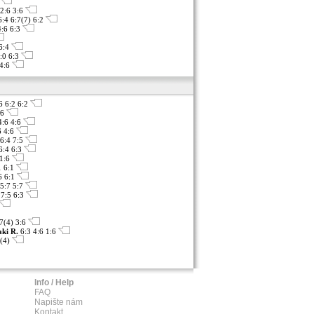
2:6 3:6
6:4 6:7(7) 6:2
4:6 6:3
 6:4
:0 6:3
 4:6
:6 6:2 6:2
:6
:6 4:6
6 4:6
6:4 7:5
6:4 6:3
 1:6
1 6:1
6 6:1
5:7 5:7
 7:5 6:3
7(4) 3:6
ki R.
6:3 4:6 1:6
6(4)
Info / Help
FAQ
Napište nám
Kontakt