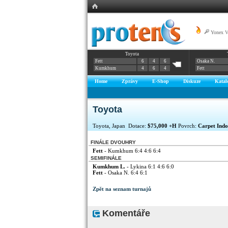
Yonex 
Toyota
Fett
6
4
6
Osaka N.
Kumkhum
4
6
4
Fett
Home
Zprávy
E-Shop
Diskuze
Katal
Toyota
Toyota, Japan Dotace:
$75,000 +H
Povrch:
Carpet Ind
FINÁLE DVOUHRY
Fett
- Kumkhum 6:4 4:6 6:4
SEMIFINÁLE
Kumkhum L.
- Lykina 6:1 4:6 6:0
Fett
- Osaka N. 6:4 6:1
Zpět na seznam turnajů
Komentáře