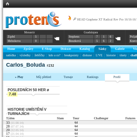
HEAD Graphene XT Radical Rev Pro 16/16-16/
Monastir
Guadalajara
Zipfel
5
Stephens
7
1
6
Polja
Melnikova
0
Bouzková
5
6
2
Krav
Home
Zprávy
E-Shop
Diskuze
Katalog
Sázky
Galerie
Vi
nabídka
výsledky
žebříčky
kdo a co?
breakpointy
diskuse
L!VE
historie
tikety
chal
Carlos_Boluda
#
232
» Play
Můj přehled
Turnaje
Rankings
Profil
POSLEDNÍCH 50 HER ø
7.48
HISTORIE UMÍSTĚNÍ V
TURNAJÍCH
Týden
Slam
Tour
Challenger
Futures
33
64
(11.08.14)
28
64
(07.07.14)
20
64
(12.05.14)
17
64
(21.04.14)