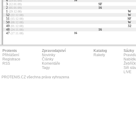
4
16
(19.01.09)
3
SF
(12.01.09)
2
16
(05.01.09)
1
W
(29.12.08)
52
W
(22.12.08)
51
SF
(15.12.08)
50
W
(08.12.08)
49
32
(01.12.08)
48
16
(24.11.08)
47
16
(17.11.08)
Protenis
Zpravodajství
Katalog
Sázky
Přihlášení
Novinky
Rakety
Pravidl
Registrace
Články
Nabídk
RSS
Komentáře
Žebříčk
Tagy
Síň slá
L!VE
PROTENIS.CZ všechna práva vyhrazena