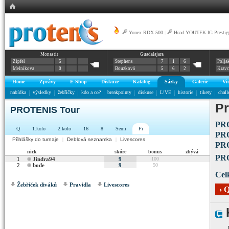
Yonex RDX 500
|
Head YOUTEK IG Prestig
Monastir
Guadalajara
Zipfel
5
Stephens
7
1
6
Polja
Melnikova
0
Bouzková
5
6
2
Krav
Home
Zprávy
E-Shop
Diskuze
Katalog
Sázky
Galerie
Vi
nabídka
výsledky
žebříčky
kdo a co?
breakpointy
diskuse
L!VE
historie
tikety
chall
Pr
PROTENIS Tour
PR
Q
1.kolo
2.kolo
16
8
Semi
Fi
PRO
Přihlášky do turnaje
|
Deblová seznamka
|
Livescores
PRO
nick
skóre
bonus
zbývá
PRO
1
Jindra94
9
100
2
bode
9
50
Cel
Žebříček diváků
Pravidla
Livescores
› 