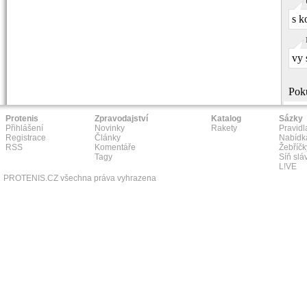
s k
vy 
Poku
Protenis
Zpravodajství
Katalog
Sázky
Přihlášení
Novinky
Rakety
Pravidl
Registrace
Články
Nabídk
RSS
Komentáře
Žebříčk
Tagy
Síň slá
L!VE
PROTENIS.CZ všechna práva vyhrazena