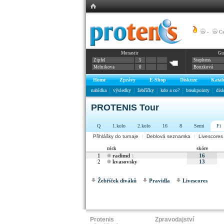
-
|
Ce
Monastir
Gu
Zipfel
5
Stephens
Melnikova
0
Bouzková
Home
Zprávy
E-Shop
Diskuze
Katal
nabídka
výsledky
žebříčky
kdo a co?
breakpointy
dis
PROTENIS Tour
Q
1.kolo
2.kolo
16
8
Semi
Fi
Přihlášky do turnaje
|
Deblová seznamka
|
Livescores
nick
skóre
1
radimd
16
1
2
kvasovsky
13
Žebříček diváků
Pravidla
Livescores
Protenis
Zpravodajství