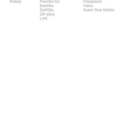
Rakety
Pravidla hry
Fotogalerie
Nabídka
Videa
Žebříčky
Super Slow Motion
Síň slávy
L!VE