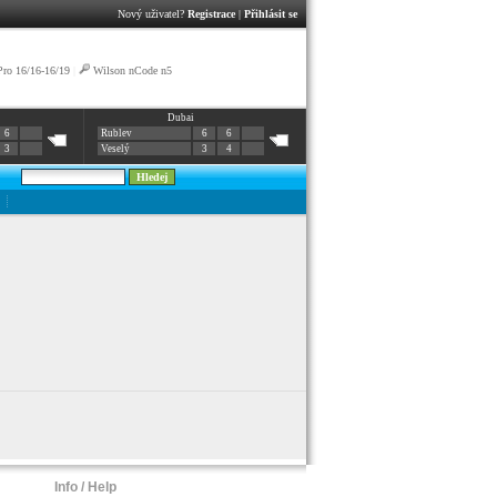
Nový uživatel?
Registrace
|
Přihlásit se
ro 16/16-16/19
|
Wilson nCode n5
Dubai
6
Rublev
6
6
3
Veselý
3
4
Info / Help