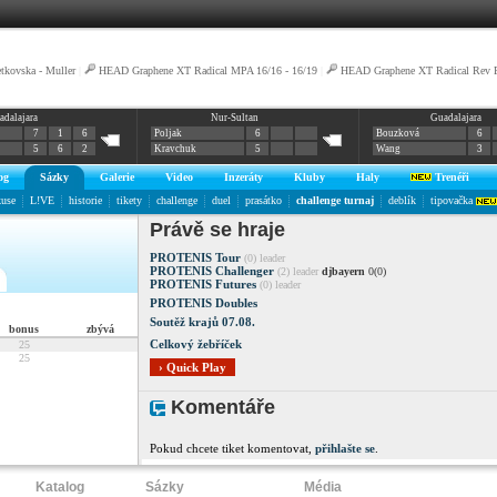
tkovska - Muller
|
HEAD Graphene XT Radical MPA 16/16 - 16/19
|
HEAD Graphene XT Radical Rev P
adalajara
Nur-Sultan
Guadalajara
7
1
6
Poljak
6
Bouzková
6
5
6
2
Kravchuk
5
Wang
3
og
Sázky
Galerie
Video
Inzeráty
Kluby
Haly
Trenéři
kuse
L!VE
historie
tikety
challenge
duel
prasátko
challenge turnaj
deblík
tipovačka
Právě se hraje
PROTENIS Tour
(0) leader
PROTENIS Challenger
(2) leader
djbayern
0(0)
PROTENIS Futures
(0) leader
PROTENIS Doubles
Soutěž krajů 07.08.
bonus
zbývá
Celkový žebříček
25
25
› Quick Play
Komentáře
Pokud chcete tiket komentovat,
přihlašte se
.
Katalog
Sázky
Média