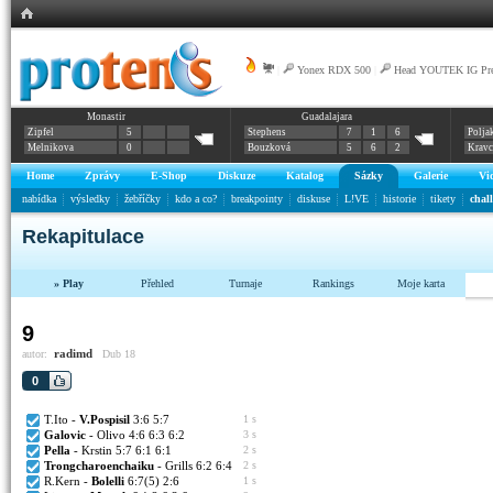
|
Yonex RDX 500
|
Head YOUTEK IG Pre
Monastir
Guadalajara
Zipfel
5
Stephens
7
1
6
Polja
Melnikova
0
Bouzková
5
6
2
Krav
Home
Zprávy
E-Shop
Diskuze
Katalog
Sázky
Galerie
Vi
nabídka
výsledky
žebříčky
kdo a co?
breakpointy
diskuse
L!VE
historie
tikety
chal
Rekapitulace
» Play
Přehled
Turnaje
Rankings
Moje karta
9
radimd
autor:
Dub 18
0
T.Ito -
V.Pospisil
3:6 5:7
1 s
Galovic
- Olivo 4:6 6:3 6:2
3 s
Pella
- Krstin 5:7 6:1 6:1
2 s
Trongcharoenchaiku
- Grills 6:2 6:4
2 s
R.Kern -
Bolelli
6:7(5) 2:6
1 s