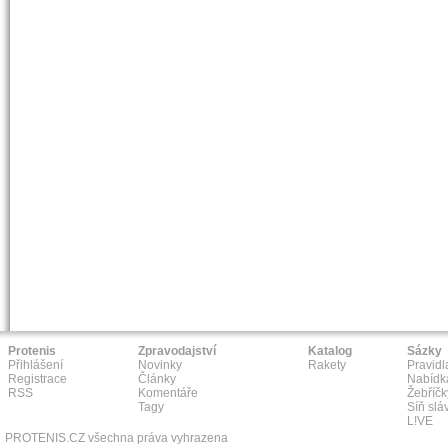
Protenis
Zpravodajství
Katalog
Sázky
Přihlášení
Novinky
Rakety
Pravidl
Registrace
Články
Nabídk
RSS
Komentáře
Žebříčk
Tagy
Síň slá
L!VE
PROTENIS.CZ všechna práva vyhrazena