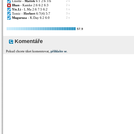
Linette -
Mattek
6:1 2:6 3:6
2 s
Ilhan
- Kamke 2:6 6:2 6:3
2 s
Yix.Li
- L.Ma 2:6 7:5 6:2
1 s
Tomic -
Herbert
6:7(4) 5:7
3 s
Muguruza
- K.Day 6:2 6:0
2 s
57.9
Komentáře
Pokud chcete tiket komentovat,
přihlašte se
.