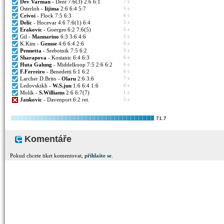
Dev Varman
- Dent 7:6(3) 2:6 6:1
7 s
Osterloh -
Iijima
2:6 6:4 5:7
5 s
Crivoi
- Flock 7:5 6:3
6 s
Delic
- Hocevar 4:6 7:6(1) 6:4
5 s
Erakovic
- Goerges 6:2 7:6(5)
5 s
Gil -
Mannarino
6:3 3:6 4:6
5 s
K.Kim -
Gensse
4:6 6:4 2:6
6 s
Pennetta
- Srebotnik 7:5 6:2
5 s
Sharapova
- Kostanic 6:4 6:3
6 s
Huta Galung
- Middelkoop 7:5 2:6 6:2
6 s
F.Ferreiro
- Benedetti 6:1 6:2
6 s
Larcher D.Brito -
Olaru
2:6 3:6
7 s
Ledovskikh -
W.S.jun
1:6 6:4 1:6
6 s
Molik -
S.Williams
2:6 6:7(7)
1 s
Jankovic
- Davenport 6:2 ret.
5 s
71.7
Komentáře
Pokud chcete tiket komentovat,
přihlašte se
.