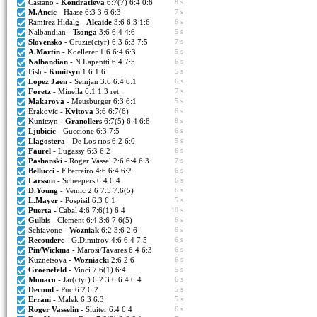
Castano -
Kondratieva
6:7(7) 6:4 0:6
8 s
M.Ancic
- Haase 6:3 3:6 6:3
7 s
Ramirez Hidalg -
Alcaide
3:6 6:3 1:6
6 s
Nalbandian -
Tsonga
3:6 6:4 4:6
5 s
Slovensko
- Gruzie(ctyr) 6:3 6:3 7:5
7 s
A.Martin
- Koellerer 1:6 6:4 6:3
5 s
Nalbandian
- N.Lapentti 6:4 7:5
6 s
Fish -
Kunitsyn
1:6 1:6
5 s
Lopez Jaen
- Semjan 3:6 6:4 6:1
6 s
Foretz
- Minella 6:1 1:3 ret.
7 s
Makarova
- Meusburger 6:3 6:1
5 s
Erakovic -
Kvitova
3:6 6:7(6)
6 s
Kunitsyn -
Granollers
6:7(5) 6:4 6:8
8 s
Ljubicic
- Guccione 6:3 7:5
6 s
Llagostera
- De Los rios 6:2 6:0
5 s
Faurel
- Lugassy 6:3 6:2
6 s
Pashanski
- Roger Vassel 2:6 6:4 6:3
7 s
Bellucci
- F.Ferreiro 4:6 6:4 6:2
6 s
Larsson
- Scheepers 6:4 6:4
6 s
D.Young
- Vemic 2:6 7:5 7:6(5)
6 s
L.Mayer
- Pospisil 6:3 6:1
5 s
Puerta
- Cabal 4:6 7:6(1) 6:4
10 s
Gulbis
- Clement 6:4 3:6 7:6(5)
6 s
Schiavone -
Wozniak
6:2 3:6 2:6
6 s
Recouderc
- G.Dimitrov 4:6 6:4 7:5
6 s
Pin/Wickma
- Marosi/Tavares 6:4 6:3
6 s
Kuznetsova -
Wozniacki
2:6 2:6
6 s
Groenefeld
- Vinci 7:6(1) 6:4
5 s
Monaco
- Jar(ctyr) 6:2 3:6 6:4 6:4
6 s
Decoud
- Puc 6:2 6:2
5 s
Errani
- Malek 6:3 6:3
5 s
Roger Vasselin
- Sluiter 6:4 6:4
6 s