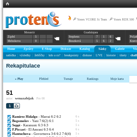
Yonex VCORE Si Team
|
Yonex RDX 500
|
Monastir
Guadalajara
Zipfel
5
Stephens
7
1
6
Polja
Melnikova
0
Bouzková
5
6
2
Krav
Home
Zprávy
E-Shop
Diskuze
Katalog
Sázky
Galerie
Vi
nabídka
výsledky
žebříčky
kdo a co?
breakpointy
diskuse
L!VE
historie
tikety
chal
Rekapitulace
» Play
Přehled
Turnaje
Rankings
Moje karta
51
wenazabijak
autor:
Pro 08
1
Ramirez Hidalgo
- Marrai 6:2 6:2
6 s
Bogomolov
- Yani 7:6(2) 6:1
5 s
Seppi
- Karanusic 6:3 6:3
5 s
F.Piccari
- El Amrani 6:3 6:4
6 s
Hantuchova
- Govortsova 3:6 6:2 7:6(4)
5 s