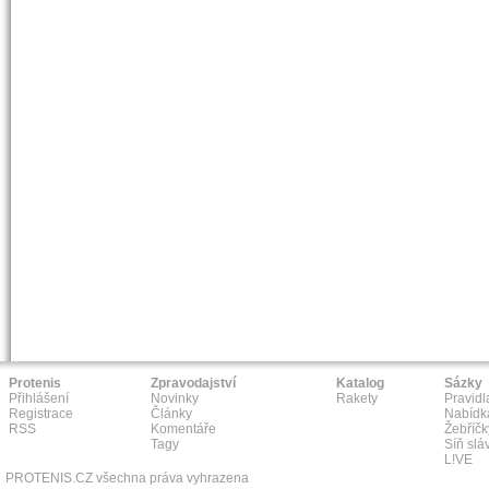
Protenis
Zpravodajství
Katalog
Sázky
Přihlášení
Novinky
Rakety
Pravidl
Registrace
Články
Nabídk
RSS
Komentáře
Žebříčk
Tagy
Síň slá
L!VE
PROTENIS.CZ všechna práva vyhrazena