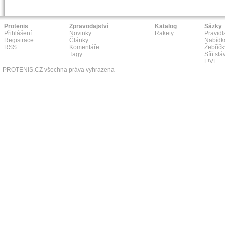
Protenis
Zpravodajství
Katalog
Sázky
Přihlášení
Novinky
Rakety
Pravidl
Registrace
Články
Nabídk
RSS
Komentáře
Žebříčk
Tagy
Síň slá
L!VE
PROTENIS.CZ všechna práva vyhrazena