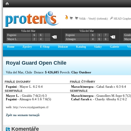
|
Vrňák - Veselý (tiebreak)
|
HEAD Graphen
Viña del Mar
Viña del Mar
Fognini
6
6
Fognini
6
1
7
Giral
Mayer L.
2
4
Almagro
4
6
6
Mayer
Home
Zprávy
E-Shop
Diskuze
Katalog
Sázky
Galerie
Vi
Royal Guard Open Chile
Viña del Mar, Chile Dotace:
$ 426,605
Povrch:
Clay Outdoor
FINÁLE DVOUHRY
FINÁLE ČTYŘHRY
Fognini
- Mayer L. 6:2 6:4
Marach/mergea
- Cabal /farah r. 6:3 6:4
SEMIFINÁLE
SEMIFINÁLE
Mayer L.
- Giraldo 7:6(2) 6:3
Marach/mergea
- Granollers M./lope 6:7(2
Fognini
- Almagro 6:4 1:6 7:6(5)
Cabal /farah r.
- Chardy /dlouhy 6:2 6:2
web:
http://www.royalguardopen.cl/
Zpět na seznam turnajů
Komentáře