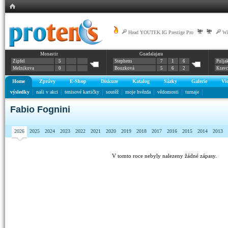
Head YOUTEK IG Prestige Pro
|
|
|
Wi
Monastir
Guadalajara
Zipfel
5
Stephens
7
1
6
Polja
Melnikova
0
Bouzková
5
6
2
Krav
Home
Zprávy
E-Shop
Diskuze
Katalog
Sázky
Galerie
Vi
výsledky
naši v akci
tenisové kartičky
soutěž
moje hvězda
vědomosti
turnaje
Fabio Fognini
2026
2025
2024
2023
2022
2021
2020
2019
2018
2017
2016
2015
2014
2013
V tomto roce nebyly nalezeny žádné zápasy.