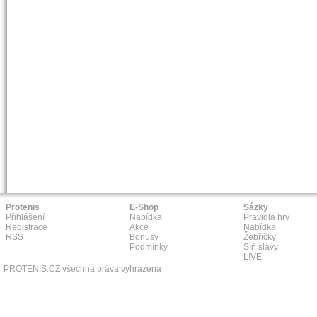
Protenis
E-Shop
Sázky
Přihlášení
Nabídka
Pravidla hry
Registrace
Akce
Nabídka
RSS
Bonusy
Žebříčky
Podmínky
Síň slávy
L!VE
PROTENIS.CZ všechna práva vyhrazena