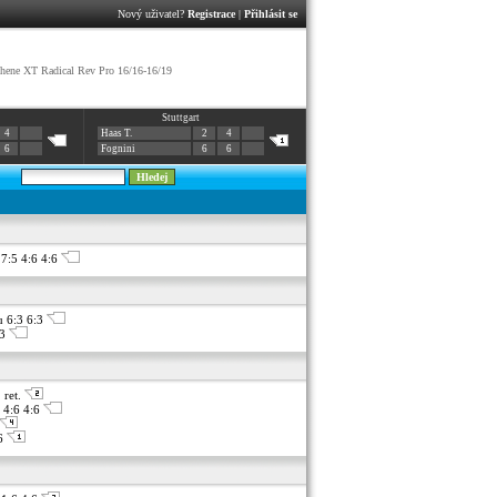
Nový uživatel?
Registrace
|
Přihlásit se
ene XT Radical Rev Pro 16/16-16/19
Stuttgart
4
Haas T.
2
4
6
Fognini
6
6
7:5 4:6 4:6
u 6:3 6:3
:3
 ret.
4:6 4:6
:6