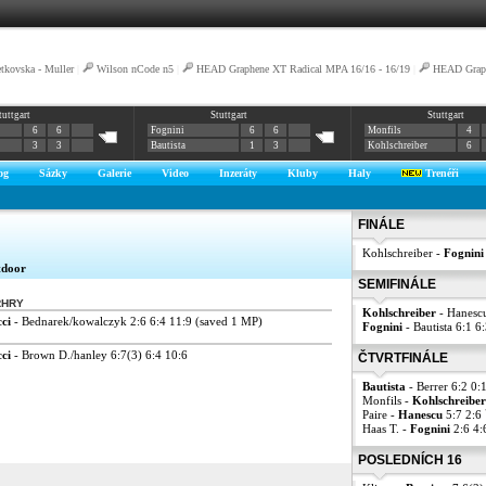
tkovska - Muller
|
Wilson nCode n5
|
HEAD Graphene XT Radical MPA 16/16 - 16/19
|
HEAD Graph
tuttgart
Stuttgart
Stuttgart
6
6
Fognini
6
6
Monfils
4
3
3
Bautista
1
3
Kohlschreiber
6
og
Sázky
Galerie
Video
Inzeráty
Kluby
Haly
Trenéři
FINÁLE
Kohlschreiber -
Fognini
tdoor
SEMIFINÁLE
ŘHRY
Kohlschreiber
- Hanesc
cci
- Bednarek/kowalczyk 2:6 6:4 11:9 (saved 1 MP)
Fognini
- Bautista 6:1 6
cci
- Brown D./hanley 6:7(3) 6:4 10:6
ČTVRTFINÁLE
Bautista
- Berrer 6:2 0:1
Monfils -
Kohlschreiber
Paire -
Hanescu
5:7 2:6
Haas T. -
Fognini
2:6 4
POSLEDNÍCH 16