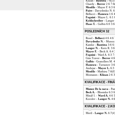
Klizan -
Bautista
7:6(3)
Chardy -
Berrer
2:6 7:6
Monfils
- Mayer F. 6:3 
Paire
- Davydenko N. 6
Bellucci -
Hanescu
1:6 
Fognini
- Mayer L. 6:1 
Kohlschreiber
- Langer 
Haas T.
- Gulbis 6:0 3:
POSLEDNÍCH 32
Rosol -
Bellucci
4:6 4:6
Davydenko N.
- Munoz 
Kamke -
Bautista
3:6 6
Langer N.
- Kern R. 3:6
Mayer F.
- Beck A. 6:4 
Fognini
- Ward A. 6:3 7
Gim.Traver -
Berrer
4:6
Gulbis
- Granollers M. 4
Hanescu
- Tursunov 3:6
Andujar -
Mayer L.
6:3 
Monfils
- Mathieu 7:6(0
Montanes -
Klizan
2:6 
KVALIFIKACE - FIN
Munoz De la nava
- Pan
Beck A.
- Bloemke 6:3 
Minář I. -
Ward A.
4:6 
Korolev -
Langer N.
4:6
KVALIFIKACE - 2.K
Mertl -
Langer N.
6:7(4