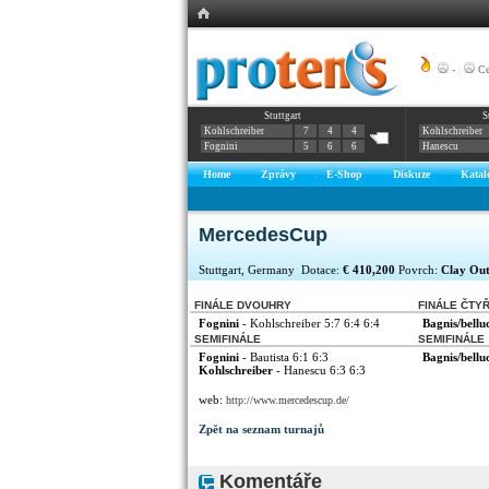
-
|
Ce
Stuttgart
S
Kohlschreiber
7
4
4
Kohlschreiber
Fognini
5
6
6
Hanescu
Home
Zprávy
E-Shop
Diskuze
Katal
MercedesCup
Stuttgart, Germany Dotace:
€ 410,200
Povrch:
Clay Ou
FINÁLE DVOUHRY
FINÁLE ČTY
Fognini
- Kohlschreiber 5:7 6:4 6:4
Bagnis/bellu
SEMIFINÁLE
SEMIFINÁLE
Fognini
- Bautista 6:1 6:3
Bagnis/bellu
Kohlschreiber
- Hanescu 6:3 6:3
web:
http://www.mercedescup.de/
Zpět na seznam turnajů
Komentáře