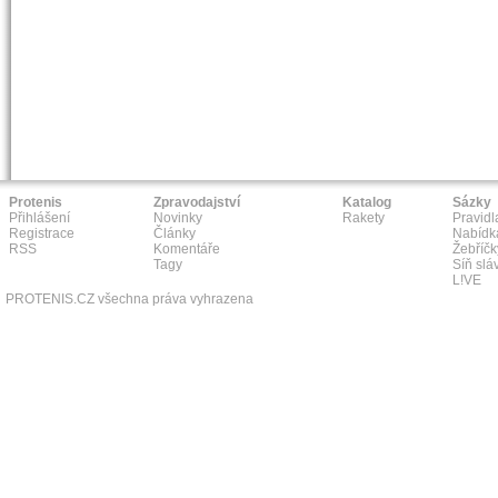
Protenis
Zpravodajství
Katalog
Sázky
Přihlášení
Novinky
Rakety
Pravidl
Registrace
Články
Nabídk
RSS
Komentáře
Žebříčk
Tagy
Síň slá
L!VE
PROTENIS.CZ všechna práva vyhrazena