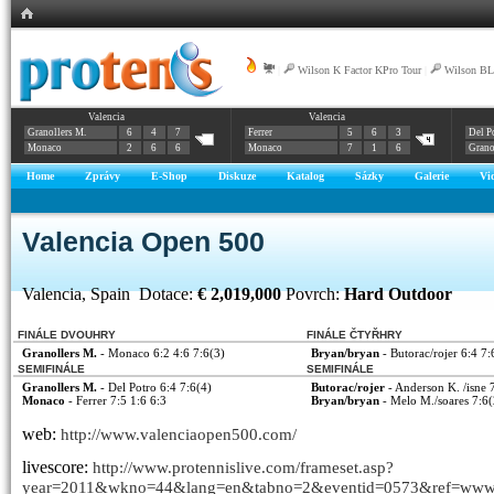
|
Wilson K Factor KPro Tour
|
Wilson BL
Valencia
Valencia
Granollers M.
6
4
7
Ferrer
5
6
3
Del P
Monaco
2
6
6
Monaco
7
1
6
Grano
Home
Zprávy
E-Shop
Diskuze
Katalog
Sázky
Galerie
Vi
Valencia Open 500
Valencia, Spain Dotace:
€ 2,019,000
Povrch:
Hard Outdoor
FINÁLE DVOUHRY
FINÁLE ČTYŘHRY
Granollers M.
- Monaco 6:2 4:6 7:6(3)
Bryan/bryan
- Butorac/rojer 6:4 7:
SEMIFINÁLE
SEMIFINÁLE
Granollers M.
- Del Potro 6:4 7:6(4)
Butorac/rojer
- Anderson K. /isne 
Monaco
- Ferrer 7:5 1:6 6:3
Bryan/bryan
- Melo M./soares 7:6(
web:
http://www.valenciaopen500.com/
livescore:
http://www.protennislive.com/frameset.asp?
year=2011&wkno=44&lang=en&tabno=2&eventid=0573&ref=www.a