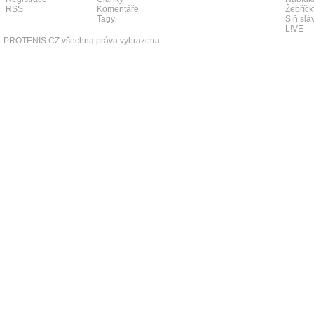
RSS
Komentáře
Žebříčk
Tagy
Síň slá
L!VE
PROTENIS.CZ všechna práva vyhrazena