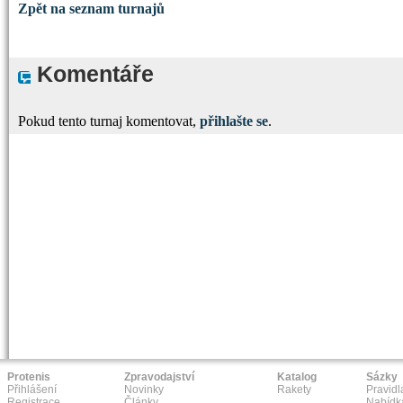
Zpět na seznam turnajů
Komentáře
Pokud tento turnaj komentovat,
přihlašte se
.
Protenis
Zpravodajství
Katalog
Sázky
Přihlášení
Novinky
Rakety
Pravidl
Registrace
Články
Nabídk