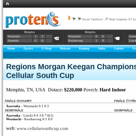
|
Nicole Vaidišová
|
Head Graphene XT E
Memphis
Memphis
Wozniacki
1
3
Wozniacki
6
6
Azare
Azarenka
6
6
Keothavong
1
0
Lisic
Home
Zprávy
E-Shop
Diskuze
Katalog
Sázky
Galerie
Vi
Regions Morgan Keegan Champions
Cellular South Cup
Memphis, TN, USA Dotace:
$220,000
Povrch:
Hard Indoor
FINÁLE DVOUHRY
FINÁLE ČTYŘ
Azarenka
- Wozniacki 6:1 6:3
SEMIFINÁLE
SEMIFINÁLE
Azarenka
- Lisicki 6:4 3:6 7:6(1)
Wozniacki
- Keothavong 6:1 6:0
web:
www.cellularsouthcup.com