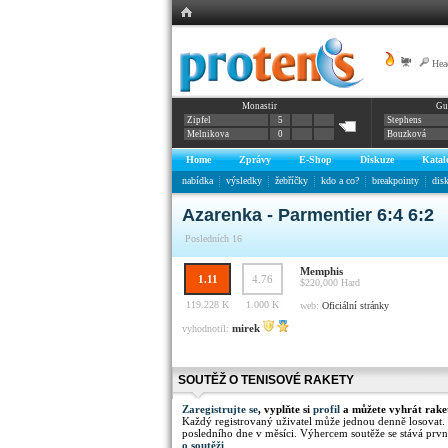
|
Hea
Monastir
Gu
Zipfel
5
Stephens
Melnikova
0
Bouzková
Home
Zprávy
E-Shop
Diskuze
Katal
nabídka
výsledky
žebříčky
kdo a co?
breakpointy
dis
Azarenka - Parmentier 6:4 6:2
Posledních 16
Memphis
1.11
4.76
$220,000
Hard
119.228 K
1.000 K
web:
Oficiální stránky
mirek
vyhodnotil:
SOUTĚŽ O TENISOVÉ RAKETY
Zaregistrujte se
, vyplňte si
profil
a můžete vyhrát rake
Každý registrovaný uživatel může jednou denně losovat.
posledního dne v měsíci. Výhercem soutěže se stává prvn
o soutěži
.