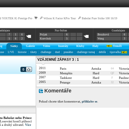
d YOUTEK IG Prestige Pro
|
|
Wilson K Factor KPro Tour
|
Babolat Pure Strike 100 16/19
adalajara
Nur-Sultan
Guadalajara
7
1
6
Poljak
6
Bouzková
6
5
6
2
Kravchuk
5
Wang
3
og
Sázky
Galerie
Video
Inzeráty
Kluby
Haly
Trenéři
kuse
L!VE
historie
tikety
challenge
duel
prasátko
challenge turnaj
deblík
tipovačka
VZÁJEMNÉ ZÁPASY 3 : 1
2011
Paris
Antuka
64
Victor
0
2009
Memphis
Hard
QF
Victor
2007
Tashkent
Hard
F
Pauli
2005
Petange
Antuka
32
Victor
Komentáře
Pokud chcete tiket komentovat,
přihlašte se
.
tu Babolat nebo Prince
 Losování končí půlnocí
í a druhý uživatel.
Více