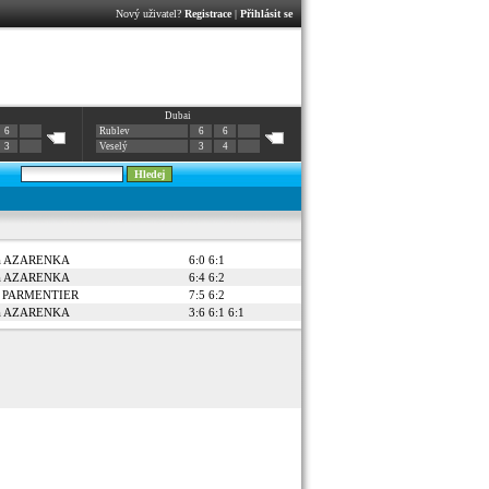
Nový uživatel?
Registrace
|
Přihlásit se
Dubai
6
Rublev
6
6
3
Veselý
3
4
ia AZARENKA
6:0 6:1
ia AZARENKA
6:4 6:2
ne PARMENTIER
7:5 6:2
ia AZARENKA
3:6 6:1 6:1