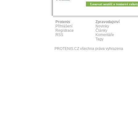
Losovat soutěž o tenisové raket
Protenis
Zpravodajství
Přihlášení
Novinky
Registrace
Články
RSS
Komentáře
Tagy
PROTENIS.CZ všechna práva vyhrazena