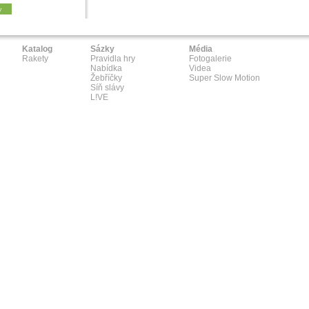
y
Katalog
Sázky
Média
Rakety
Pravidla hry
Fotogalerie
Nabídka
Videa
Žebříčky
Super Slow Motion
Síň slávy
L!VE