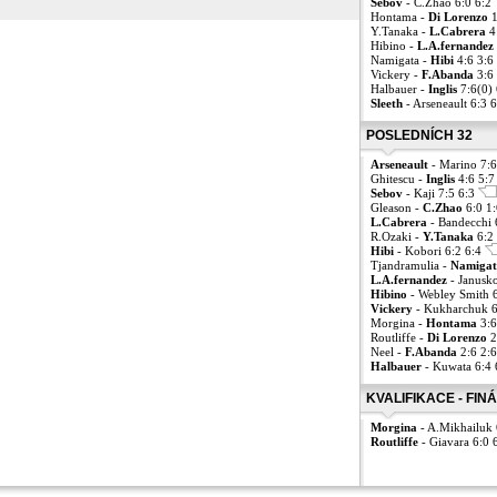
Sebov
- C.Zhao 6:0 6:2
Hontama -
Di Lorenzo
1
Y.Tanaka -
L.Cabrera
4
Hibino -
L.A.fernandez
Namigata -
Hibi
4:6 3:6
Vickery -
F.Abanda
3:6 
Halbauer -
Inglis
7:6(0) 
Sleeth
- Arseneault 6:3 
POSLEDNÍCH 32
Arseneault
- Marino 7:6
Ghitescu -
Inglis
4:6 5:
Sebov
- Kaji 7:5 6:3
Gleason -
C.Zhao
6:0 1
L.Cabrera
- Bandecchi 
R.Ozaki -
Y.Tanaka
6:2 
Hibi
- Kobori 6:2 6:4
Tjandramulia -
Namigat
L.A.fernandez
- Janusk
Hibino
- Webley Smith 
Vickery
- Kukharchuk 6
Morgina -
Hontama
3:6
Routliffe -
Di Lorenzo
2
Neel -
F.Abanda
2:6 2:
Halbauer
- Kuwata 6:4
KVALIFIKACE - FIN
Morgina
- A.Mikhailuk 
Routliffe
- Giavara 6:0 