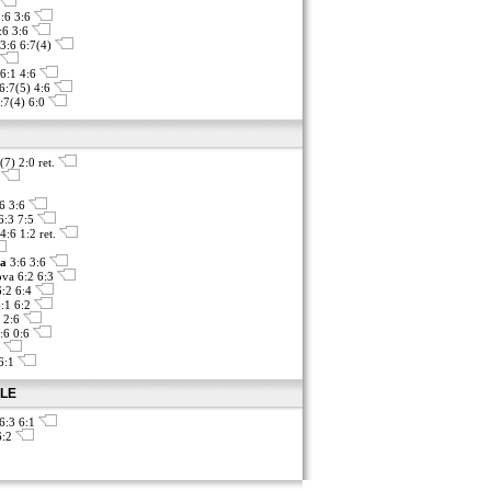
:6 3:6
:6 3:6
3:6 6:7(4)
6:1 4:6
6:7(5) 4:6
6:7(4) 6:0
(7) 2:0 ret.
7
:6 3:6
6:3 7:5
4:6 1:2 ret.
a
3:6 3:6
ova 6:2 6:3
6:2 6:4
:1 6:2
 2:6
:6 0:6
6
 6:1
ÁLE
6:3 6:1
6:2