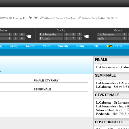
UTEK IG Prestige Pro
|
|
|
Wilson K Factor KPro Tour
|
Babolat Pure Strike 100 16/19
Granby
Granby
Granby
3
6
6
L.A.Fernandez
6
5
7
L.A.Fernandez
6
6
1
0
F.Abanda
3
7
6
Inglis
3
og
Sázky
Galerie
Video
Inzeráty
Kluby
Haly
Trenéři
FINÁLE
L.A.fernandez -
L.Cabr
r
SEMIFINÁLE
FINÁLE ČTYŘHRY
L.A.fernandez
- F.Aband
L.Cabrera
- Sebov 3:6 
SEMIFINÁLE
ČTVRTFINÁLE
L.Cabrera
- Di Lorenzo
L.A.fernandez
- Inglis 
Sebov
- Sleeth 6:2 6:1
F.Abanda
- Hibi 7:6(3)
POSLEDNÍCH 16