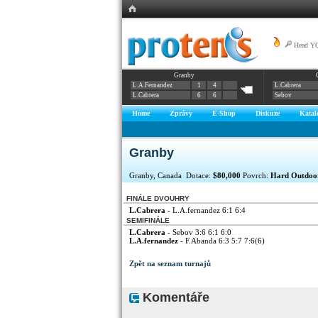
Head YO
Granby
L.A.Fernandez
1
4
L.Cabrera
L.Cabrera
6
6
Sebov
Home
Zprávy
E-Shop
Diskuze
Katal
Granby
Granby, Canada Dotace:
$80,000
Povrch:
Hard Outdoo
FINÁLE DVOUHRY
L.Cabrera
- L.A.fernandez 6:1 6:4
SEMIFINÁLE
L.Cabrera
- Sebov 3:6 6:1 6:0
L.A.fernandez
- F.Abanda 6:3 5:7 7:6(6)
Zpět na seznam turnajů
Komentáře