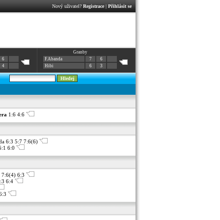
Nový uživatel?
Registrace
|
Přihlásit se
Granby
6
F.Abanda
7
6
4
Hibi
6
3
era
1:6 4:6
a 6:3 5:7 7:6(6)
6:1 6:0
 7:6(4) 6:3
6:3 6:4
 6:3