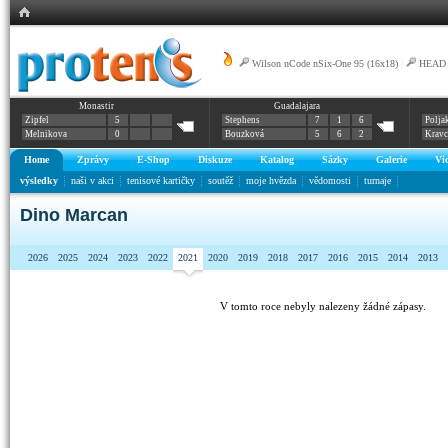
Wilson nCode nSix-One 95 (16x18)
|
HEAD G
Monastir
Guadalajara
Zipfel
5
Stephens
7
1
6
Polja
Melnikova
0
Bouzková
5
6
2
Krav
Home
Zprávy
E-Shop
Diskuze
Katalog
Sázky
Galerie
Vi
výsledky
naši v akci
tenisové kartičky
soutěž
moje hvězda
vědomosti
turnaje
Dino Marcan
2026
2025
2024
2023
2022
2021
2020
2019
2018
2017
2016
2015
2014
2013
V tomto roce nebyly nalezeny žádné zápasy.