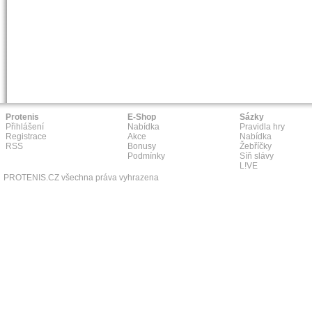
Protenis
E-Shop
Sázky
Přihlášení
Nabídka
Pravidla hry
Registrace
Akce
Nabídka
RSS
Bonusy
Žebříčky
Podmínky
Síň slávy
L!VE
PROTENIS.CZ všechna práva vyhrazena